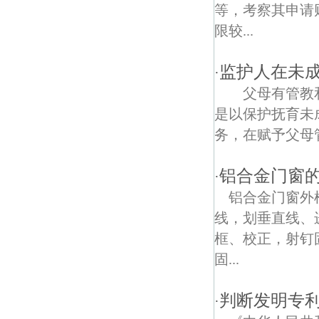
莲花嘉园债权债务律师
等，考察其申请
限较...
阿里山路债权债务律师
青石村债权债务律师
监护人在未
·
父母有管教和
洲泰村债权债务律师
是以保护抚育未
仁河债权债务律师
务，在赋予父母管
怡康债权债务律师
铝合金门窗
·
南京卷烟厂债权债务律师
铝合金门窗外
线，划垂直线、
庐山路债权债务律师
框、校正，射钉
江心洲债权债务律师
固...
长虹路债权债务律师
判断发明专
·
中奥债权债务律师