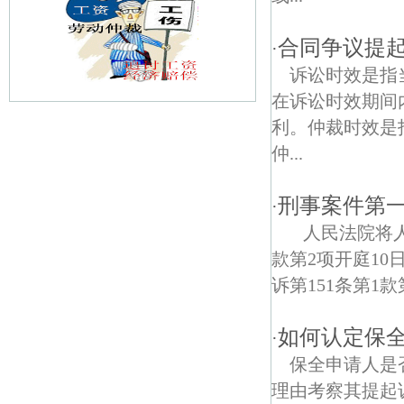
合同争议提
·
诉讼时效是指
在诉讼时效期间
利。仲裁时效是
万达广场债权债务律师
仲...
南京南湖公园债权债务律师
刑事案件第
·
鹭鸣苑债权债务律师
人民法院将人
凤栖苑债权债务律师
款第2项开庭1
诉第151条第1款
健园债权债务律师
桃园居债权债务律师
如何认定保
·
保全申请人是
应天西路 债权债务律师
理由考察其提起