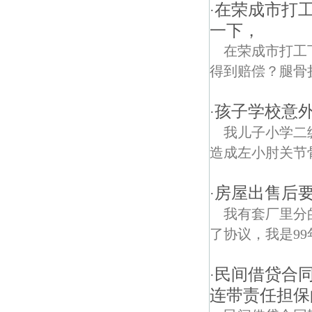
在荣成市打
·
一下，
在荣成市打工
得到赔偿？腿骨
孩子学校意
·
我儿子小学二
造成左小肘关节
房屋出售后要
·
我有套厂里分
了协议，我是9
民间借贷合
·
连带责任担保