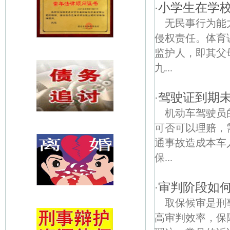
小学生在学
·
无民事行为能
侵权责任。体育
监护人，即其父
九...
驾驶证到期
·
机动车驾驶员
可否可以理赔，
通事故造成本车
保...
审判阶段如
·
取保候审是刑
高审判效率，保