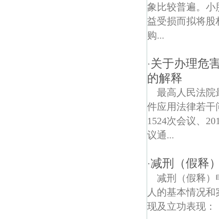
凤凰街道债权债务律师
象比较普遍。小
益受损而拟将股
东井亭债权债务律师
购...
鲁迅园债权债务律师
关于办理危
·
宁海路债权债务律师
的解释
佛宁门债权债务律师
最高人民法院
件应用法律若干问
金川门债权债务律师
1524次会议、
钟阜门债权债务律师
议通...
宝善街债权债务律师
减刑（假释
·
江东街道债权债务律师
减刑（假释）申
人的基本情况和
三步两桥债权债务律师
现及立功表现：
聚福园债权债务律师