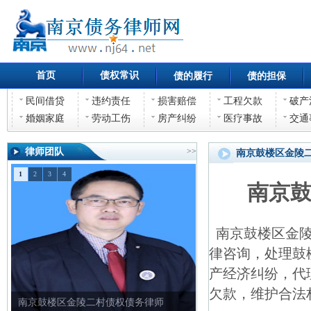
首页
债权常识
债的履行
债的担保
民间借贷
违约责任
损害赔偿
工程欠款
破产
婚姻家庭
劳动工伤
房产纠纷
医疗事故
交通
律师团队
>>
南京鼓楼区金陵
1
2
3
4
南京
南京鼓楼区金陵
律咨询，处理鼓
产经济纠纷，代
欠款，维护合法
南京鼓楼区金陵二村债权债务律师