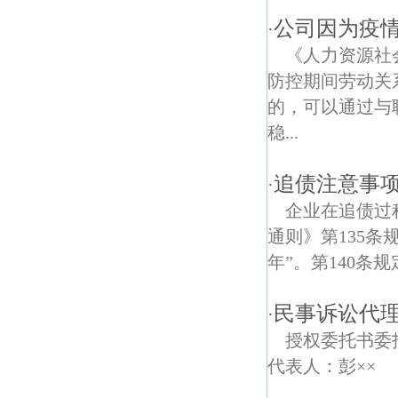
公司因为疫
·
宝塔桥东街债权债务律师
《人力资源社
模范马路债权债务律师
防控期间劳动关
的，可以通过与
稳...
追债注意事
·
企业在追债过
通则》第135
年”。第140条
民事诉讼代
·
授权委托书委托
代表人：彭×× 