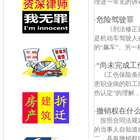
理这一常见的诉讼
危险驾驶罪
·
《刑法修正案
是机动车驾驶人
的“飙车”。另一
“尚未完成工
·
《工伤保险条
患职业病的职工
伤认定”的理解
撤销权在什
·
按照合同法规
的当事人自知道
二，具有撤销权的