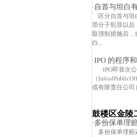
自首与坦白
·
区分自首与坦
罪分子犯罪以后
取强制措施后，
白...
IPO 的程序
·
IPO即首次
（InitialPu
或有限责任公司
鼓楼区金陵
多份保单理
·
多份保单理赔