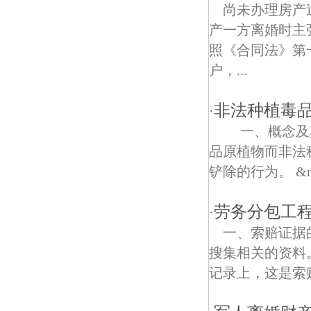
热河南路债权债务律师
尚未办理房产
产一方离婚时主
钟阜门债权债务律师
照《合同法》第
腾飞园债权债务律师
户，...
古林债权债务律师
非法种植毒
·
多伦路债权债务律师
一、概念及其
品原植物而非法
凤凰街债权债务律师
铲除的行为。 &nbs
驯象门债权债务律师
劳务分包工
·
金陵二村债权债务律师
一、索赔证据
苏州路债权债务律师
搜集相关的资料
记录上，这是索
华阳佳园债权债务律师
南京天妃宫观音寺债权债务律师