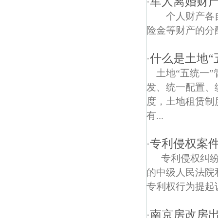
军人离婚财
·
个人财产各
马台街债权债务律师
险金等财产的分
金陵新六村债权债务律师
什么是土地“
·
土地“五统一
发、统一配置、
度，土地租赁制
有...
专利侵权案
·
专利侵权纠纷
的中级人民法院
专利权行为提起诉
南京房改房
·