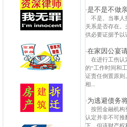
是不是不做
·
不是。当事人
关系是否存在。
供必要证据予以
在家因公宴
·
在进行工伤认
的“工作时间和
证责任倒置原则
相...
为逃避债务
·
按照金融机构
认定并非不可推
下，但该财产权