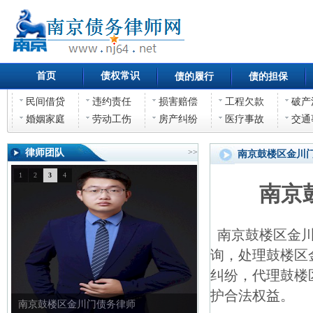
首页
债权常识
债的履行
债的担保
民间借贷
违约责任
损害赔偿
工程欠款
破产
婚姻家庭
劳动工伤
房产纠纷
医疗事故
交通
律师团队
>>
南京鼓楼区金川
1
2
3
4
南京
南京鼓楼区金川
询，处理鼓楼区
纠纷，代理鼓楼
护合法权益。
南京鼓楼区金川门债权债务律师