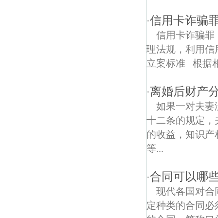
求雨山债权债务律师
信用卡诈骗
·
中浦债权债务律师
信用卡诈骗罪
东葛村债权债务律师
理法规，利用信
立案标准 根据相
白马路债权债务律师
九华村债权债务律师
离婚后财产
·
如果一对夫妻
汽车北站债权债务律师
十二条的规定，
明因寺债权债务律师
的收益，知识产
等...
浦口泰山寺债权债务律师
合同可以哪
同心债权债务律师
·
现代各国对合
友联村债权债务律师
定种类的合同必
永丰债权债务律师