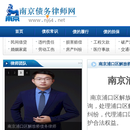
首页
债权常识
债的履行
债的担保
民间借贷
违约责任
损害赔偿
工程欠款
破产
婚姻家庭
劳动工伤
房产纠纷
医疗事故
交通
律师团队
>>
南京浦口区解放
1
2
3
4
南京
南京浦口区解放
询，处理浦口区
纠纷，代理浦口
护合法权益。
南京浦口区解放桥债权债务律师