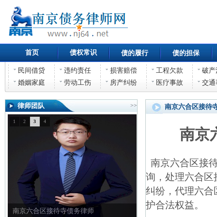
首页
债权常识
债的履行
债的担保
民间借贷
违约责任
损害赔偿
工程欠款
破产
婚姻家庭
劳动工伤
房产纠纷
医疗事故
交通
律师团队
>>
南京六合区接待
1
2
3
4
南京
南京六合区接待
询，处理六合区
纠纷，代理六合
护合法权益。
南京六合区接待寺债权债务律师