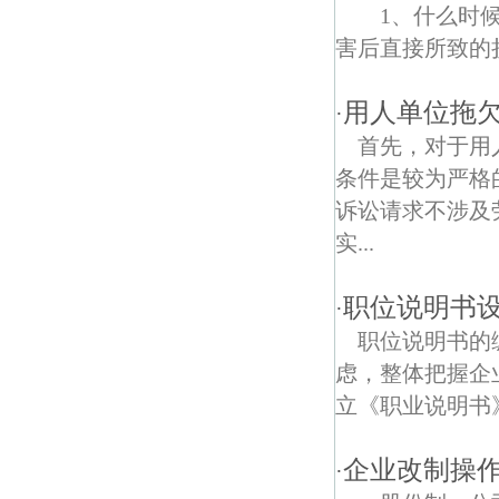
凤凰社区债权债务律师
1、什么时候
害后直接所致的
方州债权债务律师
化建债权债务律师
用人单位拖
·
首先，对于用
龙虎营债权债务律师
条件是较为严格
葛塘债权债务律师
诉讼请求不涉及
实...
小摆渡村债权债务律师
南钢中心社区债权债务律师
职位说明书
·
职位说明书的
桂馨园债权债务律师
虑，整体把握企
东门债权债务律师
立《职业说明书
长芦崇福禅寺债权债务律师
企业改制操作
·
竹镇债权债务律师