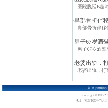
医院脱延B超
鼻部骨折伴
·
鼻部骨折伴移
男子67岁酒
·
男子67岁酒
老婆出轨，
·
老婆出轨，打
首 页
|
律师简介
Copyright
©
1995-20
地址：南京市汉中门大街1号汉