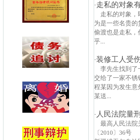
走私的对象
·
走私的对象，
为是一些名贵的
偷渡也是走私，
乎...
装修工人受
·
李先生找到了
交给了一家不锈
程某因为发生意
某送...
人民法院量刑指
·
最高人民法院
〔2010〕3