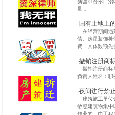
新疆维吾尔自治
量...
国有土地上的
·
在经营期间遇
偿、房屋装饰补
费，具体数额先
撤销注册商
·
撤销注册商标
负责人姓名：职
夜间进行禁
·
建筑施工单位
敏感建筑物集中
作业的，由工程