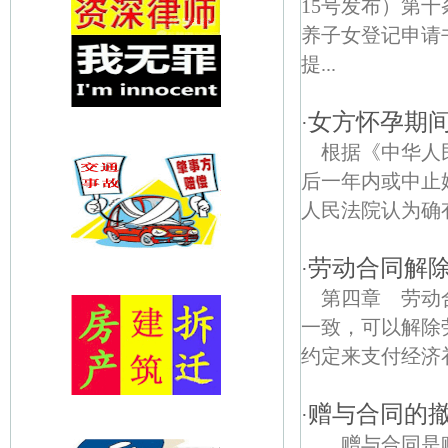
15号发布）第
养子女登记申请
提...
女方怀孕期
·
根据《中华人
后一年内或中止
人民法院认为确
劳动合同解
·
第四章 劳动
一致，可以解除
约定来支付经济补偿
赠与合同的
·
赠与合同是赠