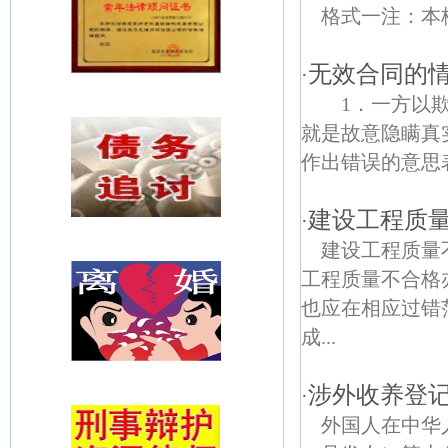
格式一注：
无效合同的
·
1．一方以欺
就是故意隐瞒真
作出错误的意思表
建设工程质
·
建设工程质量
工程质量不合格
也应在相应过错
成...
涉外收养登
·
外国人在中华人