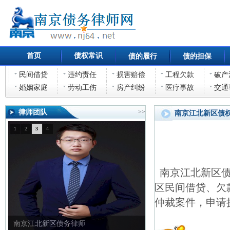
首页
债权常识
债的履行
债的担保
民间借贷
违约责任
损害赔偿
工程欠款
破产
婚姻家庭
劳动工伤
房产纠纷
医疗事故
交通
律师团队
>>
南京江北新区债
1
2
3
4
南京江北新区债
区民间借贷、欠
仲裁案件，申请
南京江北新区债务律师