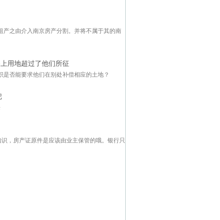
祖产之由介入南京房产分割。并将不属于其的南
路上用地超过了他们所征
积是否能要求他们在别处补偿相应的土地？
把
来
知识，房产证原件是应该由业主保管的哦。银行只