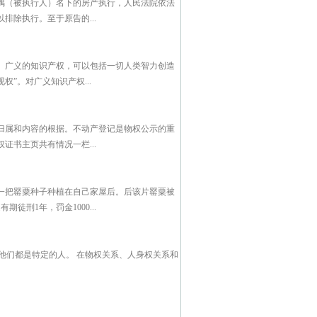
偶（被执行人）名下的房产执行，人民法院依法
除执行。至于原告的...
。广义的知识产权，可以包括一切人类智力创造
”。对广义知识产权...
归属和内容的根据。不动产登记是物权公示的重
书主页共有情况一栏...
一把罂粟种子种植在自己家屋后。后该片罂粟被
刑1年，罚金1000...
他们都是特定的人。 在物权关系、人身权关系和