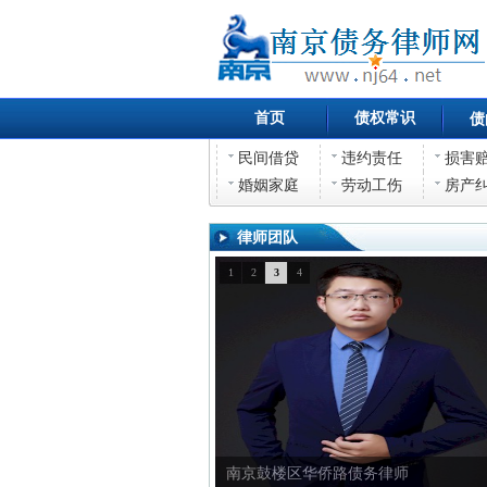
首页
债权常识
债
民间借贷
违约责任
损害
婚姻家庭
劳动工伤
房产
律师团队
1
2
3
4
南京鼓楼区华侨路债权债务律师