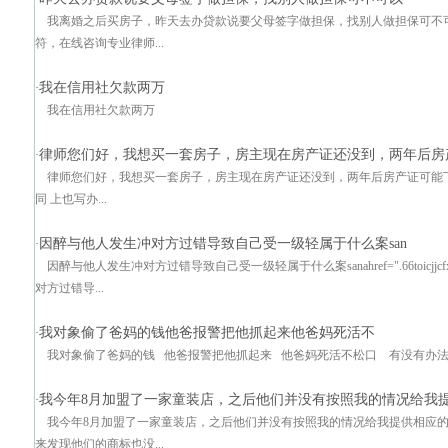
我离婚之后买房子，昨天去办贷款说要父母签字做担保，找别人做担保可不
符，在线咨询专业律师...
我在信用社欠款两万
·
我在信用社欠款两万
律师您们好，我想买一套房子，房主现在房产证还没到，两年后房
·
律师您们好，我想买一套房子，房主现在房产证还没到，两年后房产证可能
同 上也写办...
因醉与他人发生冲对方过错导致自己受一级轻属于什么案san
·
因醉与他人发生冲对方过错导致自己受一级轻属于什么案sanahref=".66toicjjcfxbz"t
对方过错导...
我对象偷了爸妈的钱他爸报警把他抓起来他爸妈死活不
·
我对象偷了爸妈的钱 他爸报警把他抓起来 他爸妈死活不松口 有没有办法可
我今年8月加盟了一家童装店，之后他们并没有按照我的情况给我
·
我今年8月加盟了一家童装店，之后他们并没有按照我的情况给我提供相应
来发现他们的商标也没...