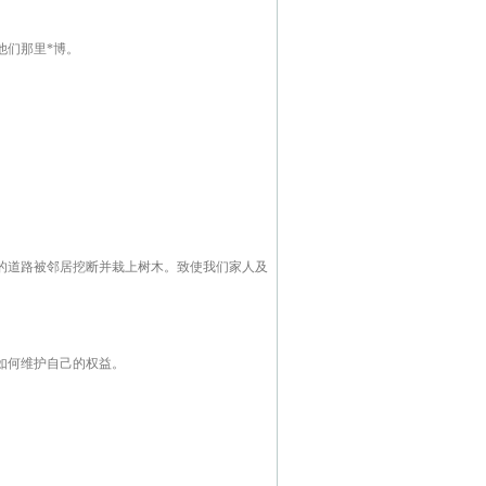
他们那里*博。
的道路被邻居挖断并栽上树木。致使我们家人及
如何维护自己的权益。