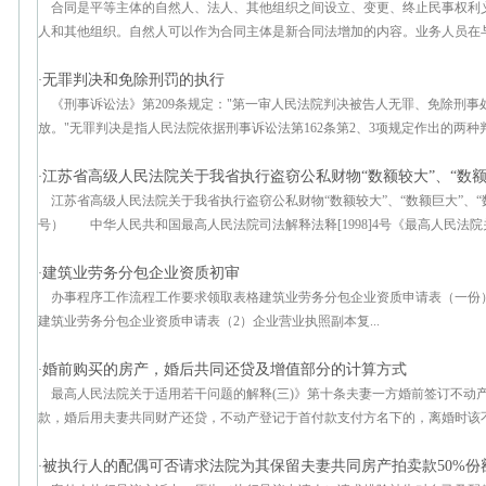
合同是平等主体的自然人、法人、其他组织之间设立、变更、终止民事权利
人和其他组织。自然人可以作为合同主体是新合同法增加的内容。业务人员在与客
无罪判决和免除刑罚的执行
·
《刑事诉讼法》第209条规定："第一审人民法院判决被告人无罪、免除刑
放。"无罪判决是指人民法院依据刑事诉讼法第162条第2、3项规定作出的两种判
江苏省高级人民法院关于我省执行盗窃公私财物“数额较大”、“数额
·
江苏省高级人民法院关于我省执行盗窃公私财物“数额较大”、“数额巨大”、“数额
号） 中华人民共和国最高人民法院司法解释法释[1998]4号《最高人民法院关
建筑业劳务分包企业资质初审
·
办事程序工作流程工作要求领取表格建筑业劳务分包企业资质申请表（一份
建筑业劳务分包企业资质申请表（2）企业营业执照副本复...
婚前购买的房产，婚后共同还贷及增值部分的计算方式
·
最高人民法院关于适用若干问题的解释(三)》第十条夫妻一方婚前签订不动
款，婚后用夫妻共同财产还贷，不动产登记于首付款支付方名下的，离婚时该不动
被执行人的配偶可否请求法院为其保留夫妻共同房产拍卖款50%份
·