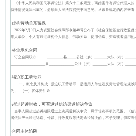
《中华人民共和国民事诉讼法》第六十二条规定，离婚案件有诉讼代理人的
特殊情况无法出庭的，必须向人民法院提交书面意见。从该条规定的内容来看，离
虚构劳动关系骗保
·
2022年2月9日人力资源社会保障部令第48号公布了《社会保险基金行政监督办
用人单位、个人有通过虚构个人信息、劳动关系，使用伪造、变造或者盗用他人可
林业承包合同
·
订立合同双方： _________县_____公社（乡）_______大队（村）_
___________________县______________公社（乡）________大队（村）____
强迫职工劳动罪
·
一、概念及其构成 强迫职工劳动罪，是指用人单位违反劳动管理法规以
为。 （一）客体要件 &...
超过起诉时效，可否通过信访渠道解决争议
·
当事人因超过起诉期限通过上访渠道解决争议，属于信访事项的范围。《信
者依法应当通过诉讼、仲裁、行政复议等法定途径解决的，不予受理，但应当告知
合同主体陷阱
·