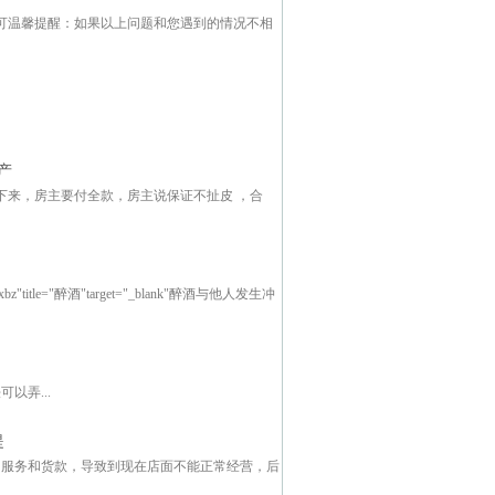
可温馨提醒：如果以上问题和您遇到的情况不相
产
下来，房主要付全款，房主说保证不扯皮 ，合
itle="醉酒"target="_blank"醉酒与他人发生冲
以弄...
提
的服务和货款，导致到现在店面不能正常经营，后