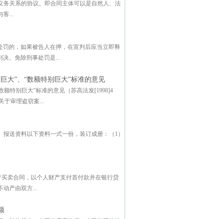
义务关系的协议。即合同主体可以是自然人、法
...
事处罚的，如果被告人在押，在宣判后应当立即释
决。免除刑事处罚是...
巨大”、“数额特别巨大”标准的意见
特别巨大”标准的意见（苏高法发[1998]4
于审理盗窃案...
）报送资料以下资料一式一份，装订成册：（1）
产买卖合同，以个人财产支付首付款并在银行贷
产由双方...
额