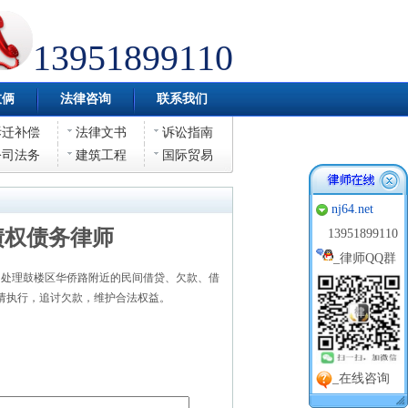
13951899110
伎俩
法律咨询
联系我们
拆迁补偿
法律文书
诉讼指南
公司法务
建筑工程
国际贸易
nj64.net
债权债务律师
13951899110
_
律师QQ群
处理鼓楼区华侨路附近的民间借贷、欠款、借
请执行，追讨欠款，维护合法权益。
_在线咨询