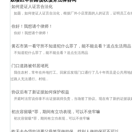
如何是证人证言合法化
·
如题，如何使证人证言合法化，根据厂外小店里面的人的证言，证明员工在
你好！我想请个律师！
·
你好！我想请个律师！
黄石市第一看守所不知道犯什么罪了，能不能去看？送点生活用品
·
不知道犯什么罪了，能不能去看？送点生活用品
门口道路被邻居堵死
·
我住农村，常年在外地打工。回家后发现门口通行了几十年而且是公共用地
过路人无法通行。村组...
协议后有了新证据如何保护权益
·
开庭时法官说你拿不出证据就得负责，当场签了协议。现在有了新的证据该
初次容留吸*罪，期间有立功表现，可以不坐牢嘛
·
初次容留吸*罪，期间有立功表现，可以不坐牢嘛
昨天去办贷款说要父母签字做担保，找别人做担保可不可以
·