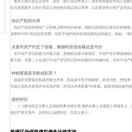
案外人执行异议之诉中，原告（执行异议申请人）请求排除被告对自己及配
应当按照案外人执行异议之诉的相关规定加以审理，认定案涉执行财产是否足以排
知识产权的分类
·
知识产权的种类有广义和狭义两种划分标准，国际法和国内法是划分的根据
成果即WIPO所划定的范围，但给予保护的内容却由国内法所确立。例如：“发现权
夫妻对房产约定了份额，离婚时按该份额还是均分
·
在不动产登记的效力问题方面，原物权法第16条规定，不动产登记簿是物权
要方面，夫妻二人在进行不动产登记时已经对份额作出明确约定，并在不动产权证
种植罂粟是否构成犯罪？
·
杨某听说罂粟煎制成药能治牙痛，因其多年受牙病困扰，未曾治愈，便找来
当地公安机关发现并动员其铲除，经清点共有罂粟700多株。杨某也因此被判处有期徒
债的特征
·
(一)债为特定当事人之间的民事法律关系 债的当事人为债权人和债务人，
知识产权关系中，其权利人虽然特定，但其义务人...
鼓楼区华侨路债权债务法律咨询