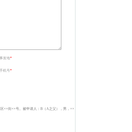
<事发地
*
<手机号
*
×区××街××号。被申请人：B（A之父），男，××