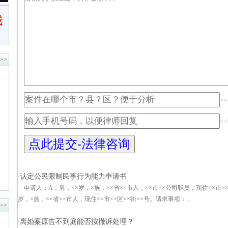
>>
<
<
认定公民限制民事行为能力申请书
·
申请人：A，男，××岁，×族，××省××市人，××市××公司职员，现住××市×
岁，×族，××省××市人，现住××市××区××街××号。请求事项：...
>>
离婚案原告不到庭能否按撤诉处理？
·