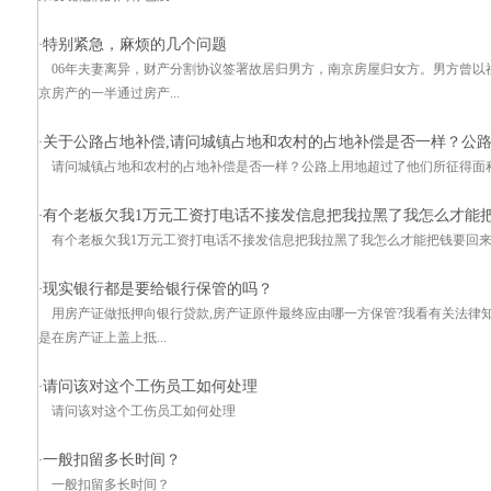
特别紧急，麻烦的几个问题
·
06年夫妻离异，财产分割协议签署故居归男方，南京房屋归女方。男方曾以
京房产的一半通过房产...
关于公路占地补偿,请问城镇占地和农村的占地补偿是否一样？公
·
请问城镇占地和农村的占地补偿是否一样？公路上用地超过了他们所征得面
有个老板欠我1万元工资打电话不接发信息把我拉黑了我怎么才能
·
有个老板欠我1万元工资打电话不接发信息把我拉黑了我怎么才能把钱要回
现实银行都是要给银行保管的吗？
·
用房产证做抵押向银行贷款,房产证原件最终应由哪一方保管?我看有关法律
是在房产证上盖上抵...
请问该对这个工伤员工如何处理
·
请问该对这个工伤员工如何处理
一般扣留多长时间？
·
一般扣留多长时间？