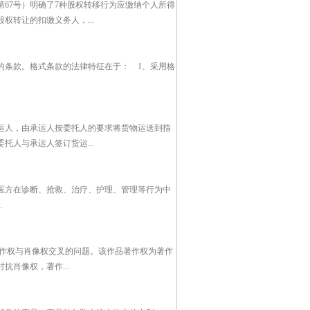
第67号）明确了7种股权转移行为应缴纳个人所得
转让的扣缴义务人，...
的条款。格式条款的法律特征在于： 1、采用格
运人，由承运人按委托人的要求将货物运送到指
人与承运人签订货运...
医方在诊断、抢救、治疗、护理、管理等行为中
.
作权与肖像权交叉的问题。该作品著作权为著作
肖像权，著作...