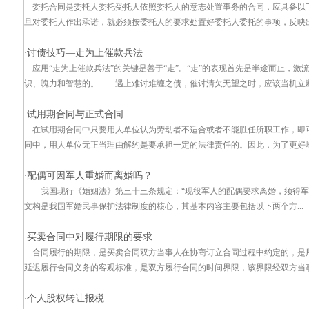
委托合同是委托人委托受托人依照委托人的意志处置事务的合同，应具备
旦对委托人作出承诺，就必须按委托人的要求处置好委托人委托的事项，反映出其
讨债技巧—走为上催款兵法
·
应用“走为上催款兵法”的关键是善于“走”。“走”的表现首先是半途而止，
识、魄力和智慧的。 遇上难讨难缠之债，催讨清欠无望之时，应该当机立断，
试用期合同与正式合同
·
在试用期合同中只要用人单位认为劳动者不适合或者不能胜任所职工作，即
同中，用人单位无正当理由解约是要承担一定的法律责任的。因此，为了更好地保
配偶可因军人重婚而离婚吗？
·
我国现行《婚姻法》第三十三条规定：“现役军人的配偶要求离婚，须得军
文构是我国军婚民事保护法律制度的核心，其基本内容主要包括以下两个方...
买卖合同中对履行期限的要求
·
合同履行的期限，是买卖合同双方当事人在协商订立合同过程中约定的，是
延迟履行合同义务的客观标准，是双方履行合同的时间界限，该界限经双方当事人
个人股权转让报税
·