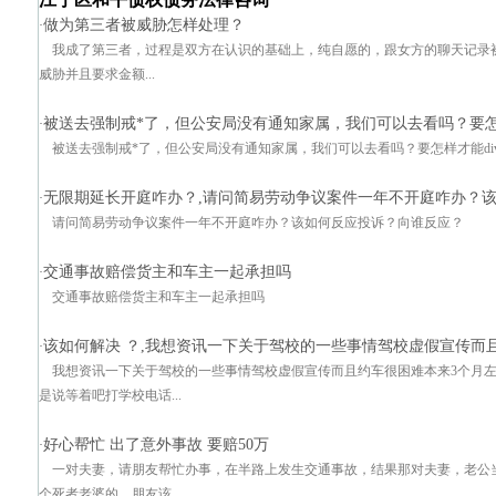
做为第三者被威胁怎样处理？
·
我成了第三者，过程是双方在认识的基础上，纯自愿的，跟女方的聊天记录被
威胁并且要求金额...
被送去强制戒*了，但公安局没有通知家属，我们可以去看吗？要怎样
·
被送去强制戒*了，但公安局没有通知家属，我们可以去看吗？要怎样才能divclass=
无限期延长开庭咋办？,请问简易劳动争议案件一年不开庭咋办？
·
请问简易劳动争议案件一年不开庭咋办？该如何反应投诉？向谁反应？
交通事故赔偿货主和车主一起承担吗
·
交通事故赔偿货主和车主一起承担吗
该如何解决 ？,我想资讯一下关于驾校的一些事情驾校虚假宣传而
·
我想资讯一下关于驾校的一些事情驾校虚假宣传而且约车很困难本来3个月
是说等着吧打学校电话...
好心帮忙 出了意外事故 要赔50万
·
一对夫妻，请朋友帮忙办事，在半路上发生交通事故，结果那对夫妻，老公
个死者老婆的，朋友该...