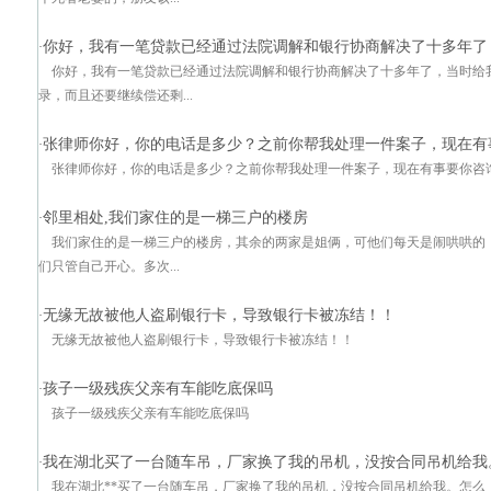
你好，我有一笔贷款已经通过法院调解和银行协商解决了十多年了
·
你好，我有一笔贷款已经通过法院调解和银行协商解决了十多年了，当时给
录，而且还要继续偿还剩...
张律师你好，你的电话是多少？之前你帮我处理一件案子，现在有
·
张律师你好，你的电话是多少？之前你帮我处理一件案子，现在有事要你咨
邻里相处,我们家住的是一梯三户的楼房
·
我们家住的是一梯三户的楼房，其余的两家是姐俩，可他们每天是闹哄哄的
们只管自己开心。多次...
无缘无故被他人盗刷银行卡，导致银行卡被冻结！！
·
无缘无故被他人盗刷银行卡，导致银行卡被冻结！！
孩子一级残疾父亲有车能吃底保吗
·
孩子一级残疾父亲有车能吃底保吗
我在湖北买了一台随车吊，厂家换了我的吊机，没按合同吊机给我
·
我在湖北**买了一台随车吊，厂家换了我的吊机，没按合同吊机给我。怎么