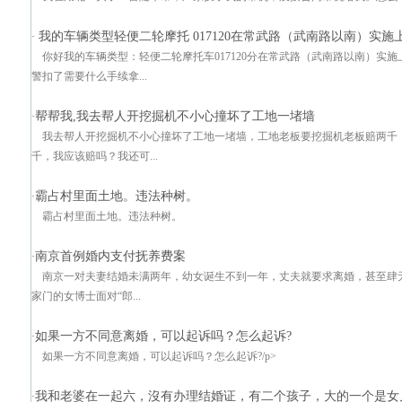
我的车辆类型轻便二轮摩托 017120在常武路（武南路以南）实施
·
你好我的车辆类型：轻便二轮摩托车017120分在常武路（武南路以南）实
警扣了需要什么手续拿...
帮帮我,我去帮人开挖掘机不小心撞坏了工地一堵墙
·
我去帮人开挖掘机不小心撞坏了工地一堵墙，工地老板要挖掘机老板赔两千
千，我应该赔吗？我还可...
霸占村里面土地。违法种树。
·
霸占村里面土地。违法种树。
南京首例婚内支付抚养费案
·
南京一对夫妻结婚未满两年，幼女诞生不到一年，丈夫就要求离婚，甚至肆
家门的女博士面对“郎...
如果一方不同意离婚，可以起诉吗？怎么起诉?
·
如果一方不同意离婚，可以起诉吗？怎么起诉?/p>
我和老婆在一起六，沒有办理结婚证，有二个孩子，大的一个是女
·