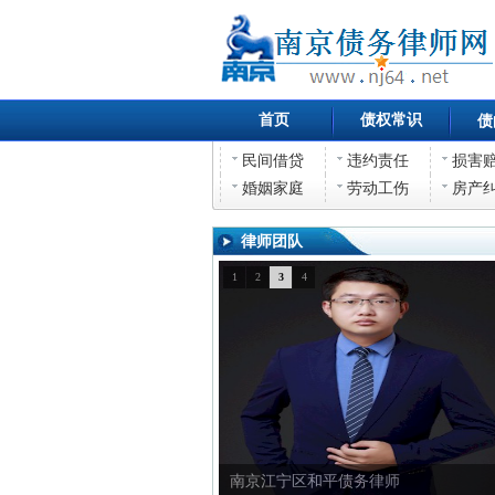
首页
债权常识
债
民间借贷
违约责任
损害
婚姻家庭
劳动工伤
房产
律师团队
1
2
3
4
南京江宁区和平债务律师