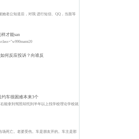
她老公知道后，对我 进行短信、QQ，当面等
才能san
"w990mamt20
该如何反应投诉？向谁反
且约车很困难本来3个
左右能拿到驾照却托到半年以上找学校理论学校就
当场死亡。老婆受伤。车是朋友开的。车主是那