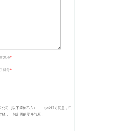
<事发地
*
<手机号
*
限公司（以下简称乙方） 兹经双方同意，甲
，一切所需的零件与原...