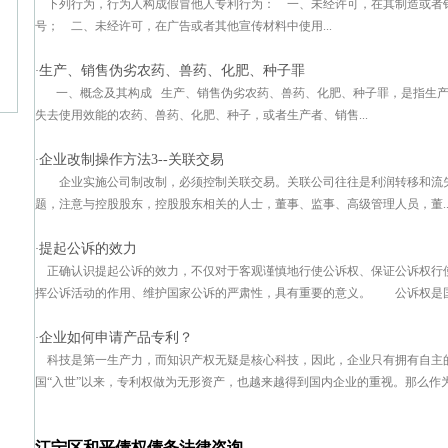
下列行为，行为人构成假冒他人专利行为： 一、未经许可，在其制造或者
号； 二、未经许可，在广告或者其他宣传材料中使用...
生产、销售伪劣农药、兽药、化肥、种子罪
·
一、概念及其构成 生产、销售伪劣农药、兽药、化肥、种子罪，是指生产
失去使用效能的农药、兽药、化肥、种子，或者生产者、销售...
企业改制操作方法3--关联交易
·
企业实施公司制改制，必须控制关联交易。关联公司往往是利润转移和流
题，注意与控股股东，控股股东相关的人士，董事、监事、高级管理人员，董..
提起公诉的效力
·
正确认识提起公诉的效力，不仅对于客观谨慎地行使公诉权、保证公诉权行
挥公诉活动的作用、维护国家公诉的严肃性，具有重要的意义。 公诉权是国家
企业如何申请产品专利？
·
科技是第一生产力，而知识产权无疑是核心科技，因此，企业只有拥有自主的
国“入世”以来，专利权做为无形资产，也越来越得到国内企业的重视。那么作为
江宁区和平债权债务法律咨询