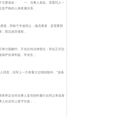
以下主要条款： 一、当事人条款。受委托人一
严格的人身隶属关系...
激流勇退，而敢于半途而止，激流勇退，是需要胆
暂且放弃债权...
可单方面解约，不负任何法律责任；而在正式合
护自身利益，毕业生...
人同意，但军人一方有重大过错的除外。”该条
用来界定合同当事人是否按时履行合同义务或者
在合同上签字生效，...