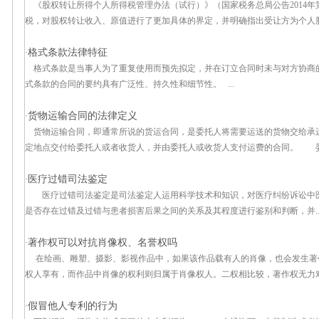
《股权转让所得个人所得税管理办法（试行）》（国家税务总局公告2014年
税，对股权转让收入、原值进行了更加具体的界定，并明确指出受让方为个人股权
格式条款法律特征
·
格式条款是当事人为了重复使用而预先拟定，并在订立合同时未与对方协商
式条款的合同的要约具有广泛性、持久性和细节性。 ...
货物运输合同的法律定义
·
货物运输合同，即通常所说的货运合同，是委托人将需要运送的货物交给承
定地点交付给委托人或者收货人，并由委托人或收货人支付运费的合同。 委托
医疗过错司法鉴定
·
医疗过错司法鉴定是司法鉴定人运用科学技术和知识，对医疗纠纷诉讼中
是否存在过错及过错与患者损害后果之间的关系及其程度进行鉴别和判断，并..
著作权可以对抗肖像权、名誉权吗
·
在绘画、雕塑、摄影、影视作品中，如果该作品载有人的肖像，也会发生著
权人享有，而作品中肖像的权利则归属于肖像权人。二权相比较，著作权无力对抗
假冒他人专利的行为
·