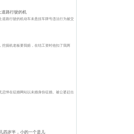
上道路行驶的机
施上道路行驶的机动车未悬挂车牌号违法行为被交
，挖掘机老板要我赔，在结工资时他扣了我两
无忌惮在征婚网站以未婚身份征婚。被公婆赶出
儿四岁半，小的一个是儿