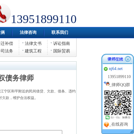
13951899110
伎俩
法律咨询
联系我们
拆迁补偿
法律文书
诉讼指南
公司法务
建筑工程
国际贸易
nj64.net
权债务律师
13951899110
_
律师QQ群
江宁区和平附近的民间借贷、欠款、借条、违约
讨欠款，维护合法权益。
_在线咨询