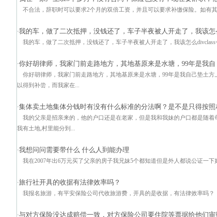
不合法，辞职时可以要求2个月的双倍工资，并且可以要求补缴保险。如有
我的车，做了二次抵押，没钱还了，车子半夜被人开走了，我该怎么
·
我的车，做了二次抵押，没钱还了，车子半夜被人开走了，我该怎么divclass="w9
你好胡律师，我家门前走路地方，其地基原来是水塘，99年是我自
·
你好胡律师，我家门前走路地方，其地基原来是水塘，99年是我自己垫土方
以得到补尝，而我家在...
集体卖土地集体分钱时有没有什么标准的分法啊？是不是只得按照
·
我的父亲是招亲来的，他的户口还是在老家，但是我和我妹的户口都是随着母亲
我有土地,村里能分到...
我想问问需要带什么 什么人到能办理
·
我在2007年出6万元买了父亲的房子我兄妹5个都知道但是外人都说公证一
旅行社开具的收据有法律效率吗？
·
我报名旅游，有平安保险公司代收旅游费，开具的是收据，有法律效率吗？
与对方保险没达成赔偿一致，对方保险公司要住院等票据给他们审
·