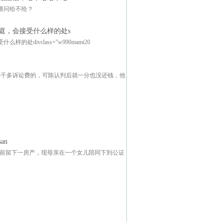
请问给不给？
庭，会接受什么样的处s
ivclass="w990mamt20
4千多诉讼费的，可陈认判后就一分也没还钱，他
an
生前留下一房产，现母亲在一个女儿陪同下到公证