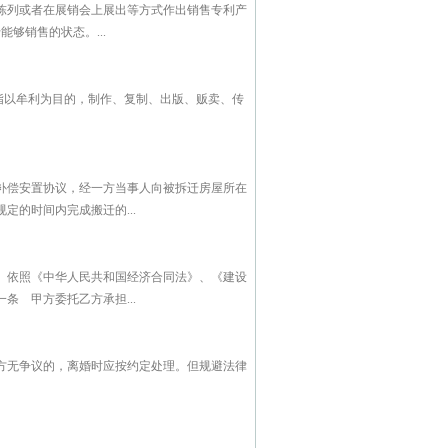
陈列或者在展销会上展出等方式作出销售专利产
够销售的状态。...
指以牟利为目的，制作、复制、出版、贩卖、传
补偿安置协议，经一方当事人向被拆迁房屋所在
的时间内完成搬迁的...
依照《中华人民共和国经济合同法》、《建设
 甲方委托乙方承担...
方无争议的，离婚时应按约定处理。但规避法律