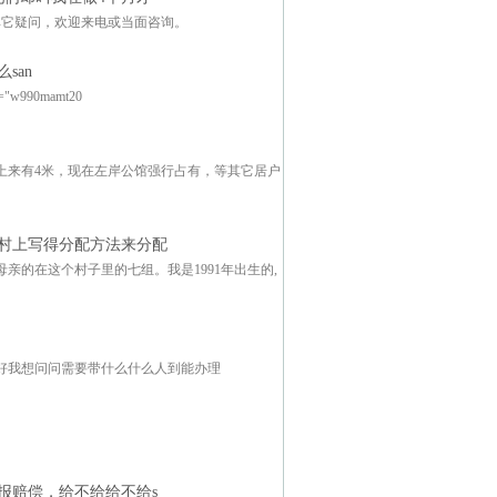
其它疑问，欢迎来电或当面咨询。
san
90mamt20
上来有4米，现在左岸公馆强行占有，等其它居户
村上写得分配方法来分配
的在这个村子里的七组。我是1991年出生的,
下好我想问问需要带什么什么人到能办理
报赔偿，给不给给不给s