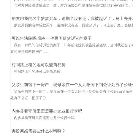
与对方保险没达成赔偿一致，对方保险公司要住院等票据给他们审报赔偿，
朋友用我的名字贷款买车，逾期半没有还，我被起诉了，马上去开
·
朋友用我的名字贷款买车，逾期半没有还，我被起诉了，马上去开庭，会接受什么样的处d
可以告法院吗,我有一件民间借贷诉讼的案子
·
我有一件民间借贷诉讼的案子，10年前法院判被告陈某还钱，当时我还交了
在村里还有两幢房产，...
村间路上租的地可以盖简易房
·
村间路上租的地可以盖简易房
父亲生前留下一房产，现母亲在一个女儿陪同下到公证处办了公证s
·
父亲生前留下一房产，现母亲在一个女儿陪同下到公证处办了公证san父亲
处办了公证，把房子分...
内乡县看守所里面需要办龙业银行卡吗
·
内乡县看守所里面需要办龙业银行卡吗
诉讼离婚需要些什么材料啊？
·