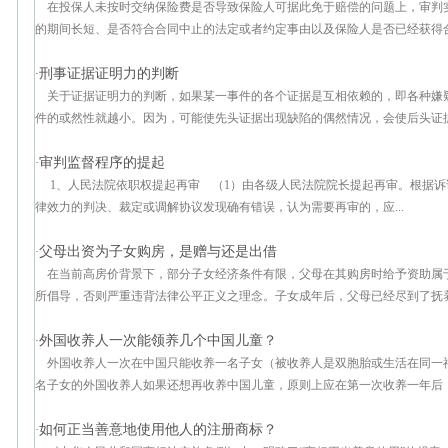
在投保人未按时交纳保险费是否导致保险人可据此免于赔偿的问题上，审判
的期间长短、是否符合合同中止的法定或者约定事由以及保险人是否已经获得合同
刑事证据证明力的判断
·
关于证据证明力的判断，如果某一事件的各个证据是互相依赖的，即各种嫌
件的或然性就越小。因为，可能使先头证据出现缺陷的偶然情况，会使后头证据也
审判监督程序的提起
·
1、人民法院依职权提起再审 （1）由各级人民法院院长提起再审。根据
律效力的判决、裁定或调解协议发现确有错误，认为需要再审的，应...
父母出资为子女购房，是赠与还是出借
·
在当前高房价背景下，部分子女经济条件有限，父母在其购房时给予资助属
所倡导，否则严重违背法律公平正义之理念。子女成年后，父母已经尽到了抚养义
外国收养人一次能领养几个中国儿童？
·
外国收养人一次在中国只能收养一名子女（被收养人是双胞胎或生活在同一
名子女的外国收养人如果还想再收养中国儿童，原则上应在第一次收养一年后，再
如何正当善意地使用他人的注册商标？
·