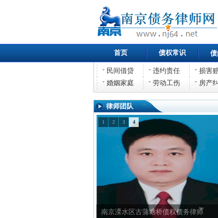
首页
债权常识
债
民间借贷
违约责任
损害
婚姻家庭
劳动工伤
房产
律师团队
1
2
3
4
南京溧水区古蒲塘桥债权债务律师