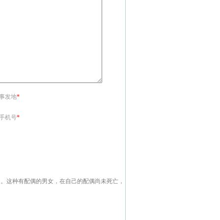
<事发地
*
<手机号
*
。这种有配偶的男女，在自己的配偶尚未死亡，