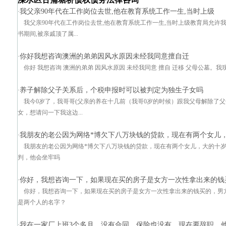
我父亲90年代在工作岗位去世,他在教育系统工作一生,当时上级
·
我父亲90年代在工作岗位去世,他在教育系统工作一生,当时上级教育局允许
书期间,被亲戚顶了属...
你好我想咨询澳洲的弟弟因风水原因未经我同意擅自迁
·
你好 我想咨询 澳洲的弟弟 因风水原因 未经我同意 擅自 迁移 父母公墓。我
养子解除父子关系后，个税申报时可以被判定为独生子女吗
·
我今0岁了，我哥哥(父亲的养在十几前（我哥0岁的时候）跟我父母解除了
女，想请问一下我这边...
我朋友的老公因为网络*博欠下八万块钱的贷款，现在有两个女儿
·
我朋友的老公因为网络*博欠下八万块钱的贷款，现在有两个女儿，大的十
判，他会坐牢吗
你好，我想咨询一下，如果现在买的房子是女方一次性拿出来的钱
·
你好，我想咨询一下，如果现在买的房子是女方一次性拿出来的钱买的，男
是两个人的名字？
我在一家厂上班3个多月，没有合同，保险也没有，现在要辞职，
·