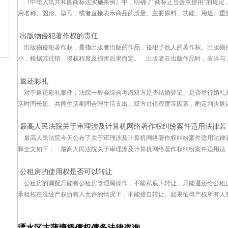
《中华人民共和国商标法实施条例》中，明确了“商标正当善意使用”的规定
用名称、图形、型号，或者直接表示商品的质量、主要原料、功能、用途、重量、
出版物侵犯著作权的责任
·
出版物侵犯著作权，是指出版者出版的作品，侵犯了他人的著作权。出版物
小，根据其过错、侵权程度及损害后果而定。 出版者在出版作品时，应当与..
返还彩礼
·
对于返还彩礼案件，法院一般会综合考虑双方是否结婚登记、是否举行婚礼
活时间长短、共同生活期间合理生活支出、双方过错程度等因素，酌定判决返还彩
最高人民法院关于审理涉及计算机网络著作权纠纷案件适用法律若
·
最高人民法院今天公布了关于审理涉及计算机网络著作权纠纷案件适用法律若干
释全文如下： 最高人民法院关于审理涉及计算机网络著作权纠纷案件适用法..
公租房的使用权是否可以转让
·
公租房的调配只能有公租房管理局操作，不能私底下转让，只能退还给公租
承租权在没经产权所有人允许的情况下，不能擅自转让。如果征得产权所有人或单
溧水区古蒲塘桥债权债务法律咨询