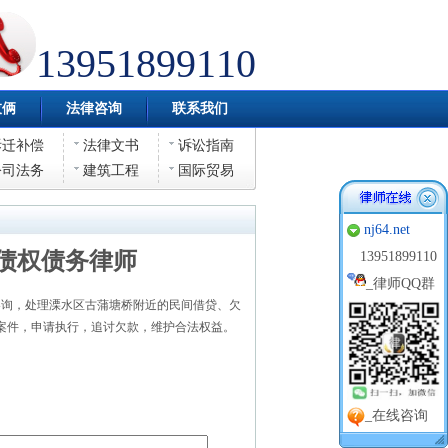
13951899110
伎俩
法律咨询
联系我们
拆迁补偿
法律文书
诉讼指南
公司法务
建筑工程
国际贸易
nj64.net
债权债务律师
13951899110
_
律师QQ群
询，处理溧水区古蒲塘桥附近的民间借贷、欠
案件，申请执行，追讨欠款，维护合法权益。
_在线咨询