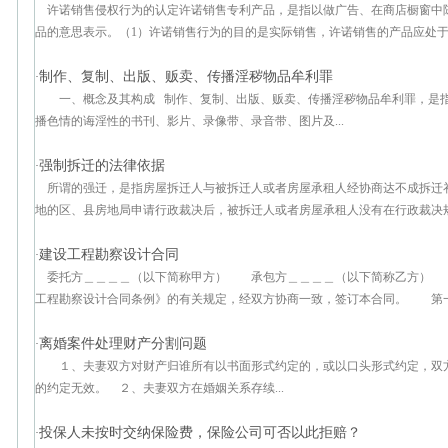
许诺销售侵权行为的认定许诺销售专利产品，是指以做广告、在商店橱窗中
品的意思表示。（1）许诺销售行为的目的是实际销售，许诺销售的产品应处于能
制作、复制、出版、贩卖、传播淫秽物品牟利罪
·
一、概念及其构成 制作、复制、出版、贩卖、传播淫秽物品牟利罪，是
播色情的诲淫性的书刊、影片、录像带、录音带、图片及...
强制拆迁的法律依据
·
所谓的强迁，是指房屋拆迁人与被拆迁人或者房屋承租人经协商达不成拆迁
地的区、县房地局申请行政裁决后，被拆迁人或者房屋承租人没有在行政裁决规定
建设工程勘察设计合同
·
委托方＿＿＿＿（以下简称甲方） 承包方＿＿＿＿（以下简称乙方） 
工程勘察设计合同条例》的有关规定，经双方协商一致，签订本合同。 第一条
离婚案件处理财产分割问题
·
１、夫妻双方对财产归谁所有以书面形式约定的，或以口头形式约定，双
的约定无效。 ２、夫妻双方在婚姻关系存续...
投保人未按时交纳保险费，保险公司可否以此拒赔？
·