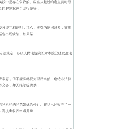
实践中是存在争议的。应当从超过约定交费时限
解除权并予以行使等...
疑只能互相证明，那么，援引的证据越多，该事
出现缺陷。如果某一...
诉讼法规定，各级人民法院院长对本院已经发生法
于常态，但不能将此视为理所当然，也绝非法律
务，并无继续提供供...
福利机构的兄弟姐妹除外）。在华已经收养了一
提出收养申请并重...