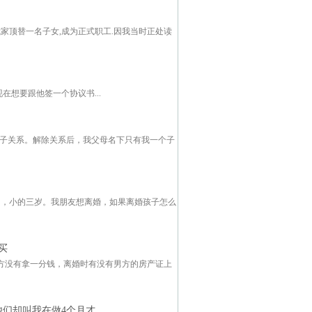
我家顶替一名子女,成为正式职工.因我当时正处读
现在想要跟他签一个协议书...
父子关系。解除关系后，我父母名下只有我一个子
，
岁，小的三岁。我朋友想离婚，如果离婚孩子怎么
买
方没有拿一分钱，离婚时有没有男方的房产证上
他们却叫我在做4个月才