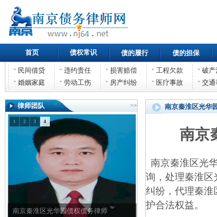
首页
债权常识
债的履行
债的担保
民间借贷
违约责任
损害赔偿
工程欠款
破产
婚姻家庭
劳动工伤
房产纠纷
医疗事故
交通
律师团队
>>
南京秦淮区光华
1
2
3
4
南京
南京秦淮区光华
询，处理秦淮区
纠纷，代理秦淮
护合法权益。
南京秦淮区光华园债权债务律师