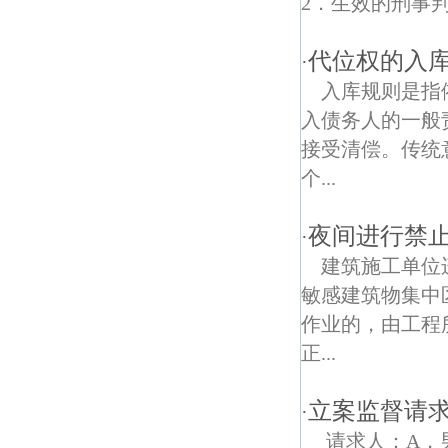
2．生效的刑事判
绕城高速公路债权债务律师
代位权的入
·
莲子营债权债务律师
入库规则是指
入债务人的一般
接受清偿。传统
个...
夜间进行禁
·
建筑施工单位
敏感建筑物集中
作业的，由工程
正...
立案监督请
·
请求人：A，男