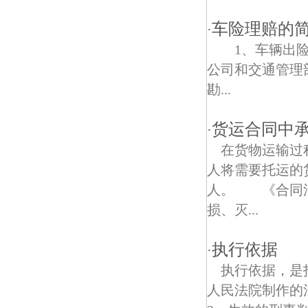
朝天宫债权债务律师
车险理赔的
·
集虹苑债权债务律师
1、车辆出
钓鱼台债权债务律师
公司和交通管理
勘...
通济门债权债务律师
雨花门债权债务律师
货运合同中
·
在货物运输过
胭脂巷债权债务律师
人将需要托运的
雨花村债权债务律师
人。 《合同法
损、灭...
东水关债权债务律师
执行依据
止马营债权债务律师
·
执行依据，是
翁家营村债权债务律师
人民法院制作的
大明路债权债务律师