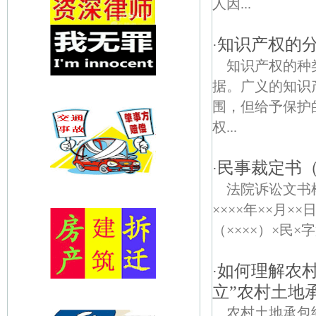
人因...
知识产权的
·
知识产权的种
据。广义的知识
围，但给予保护
权...
民事裁定书
·
法院诉讼文
××××年××月
（××××）×民×
如何理解农
·
立”农村土地
农村土地承包