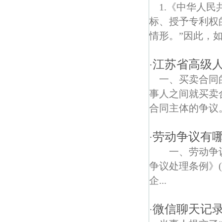
程桥镇债权债务律师
1.《中华人
标、授予专利权
桥西债权债务律师
情形。”因此，
卸甲甸债权债务律师
江苏省高级人
·
马鞍镇债权债务律师
一、买卖合同
杨庄新村债权债务律师
事人之间就买卖
合同主体的争议
凤西路债权债务律师
陆营债权债务律师
劳动争议有
·
一、劳动争
鳌头路债权债务律师
争议处理条例》
平山森林公园债权债务律师
企...
前程村债权债务律师
微信聊天记
·
八百大道债权债务律师