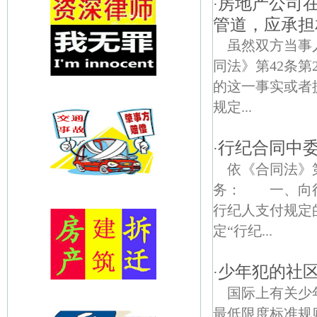
房地产公司
·
管道，应承担
虽然双方当事
同法》第42条
的这一事实或者
规定...
行纪合同中
·
依《合同法》
务： 一、向
行纪人支付规定
定“行纪...
少年犯的社
·
国际上有关少
最低限度标准规