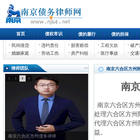
首页
债权常识
债的履行
债的担保
民间借贷
违约责任
损害赔偿
工程欠款
破产
婚姻家庭
劳动工伤
房产纠纷
医疗事故
交通
律师团队
>>
南京六合区方州
1
2
3
4
南
南京六合区方州
处理六合区方州
代理六合区方州
益。
南京六合区方州债权债务律师