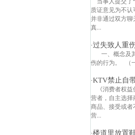
当事人提交了
质证意见为不认
长芦债权债务律师
并非通过双方聊
古棠债权债务律师
真...
过失致人重
·
一、概念及其
伤的行为。 （
KTV禁止自
·
《消费者权益
营者，自主选择
商品、接受或者
营...
楼道里放置
·