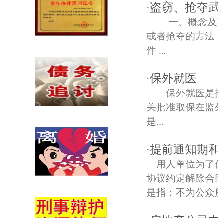
盗窃、抢夺
·
一、概念及其
或者抢夺的方法
件 ...
保外就医
·
保外就医是指
关批准取保在
是...
提前通知期
·
用人单位为了
协议约定解除合
是指：不为公众