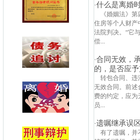
什么是离婚
·
《婚姻法》第
住房等个人财产
法院判决。”它
偿...
合同无效，
·
的，是否应予
转包合同、违
无效合同。前述
费的约定，应为
员...
遗嘱继承误
·
有了遗嘱，并