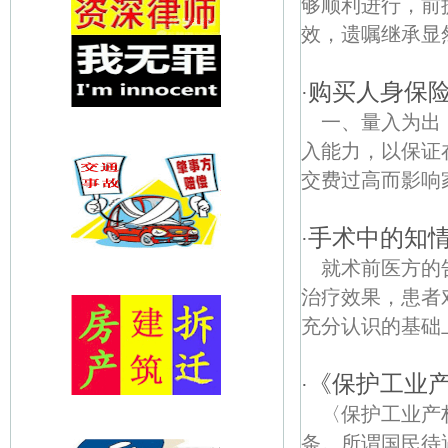
够顺利进行，前
效，遗嘱继承显
购买人身保
·
一、量入为出
入能力，以保证
交费过高而影响
手术中的知
·
就术前医方的
治疗效果，患者
充分认识的基础
《保护工业产
·
〈保护工业产
条。所谓国民待