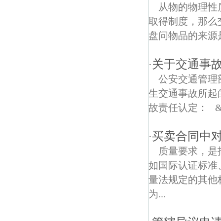
秋湖债权债务律师
从物的物理性
取得制度，那么
安泰路债权债务律师
盘问物品的来源
百里路债权债务律师
关于交通事
·
庆丰路债权债务律师
公安交通管理
孙家边债权债务律师
生交通事故所起
故责任认定： &nb
前进债权债务律师
石臼湖债权债务律师
买卖合同中
·
质量要求，是
白马桥东街债权债务律师
如国际认证标准
白马桥西街债权债务律师
量法规定的其他
为...
白龙路债权债务律师
胭脂河债权债务律师