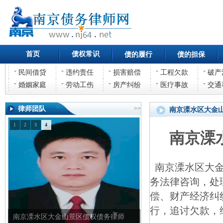
首页
债权常识
债的履行
债的担保
民间借贷
违约责任
损害赔偿
工程欠款
破产
婚姻家庭
劳动工伤
房产纠纷
医疗事故
交通
律师团队
>>
南京溧水区大金
1
2
3
4
南京溧
南京溧水区大金
务法律咨询，处
偿、财产经济纠
行，追讨欠款，
南京溧水区大金山景区债权债务律师