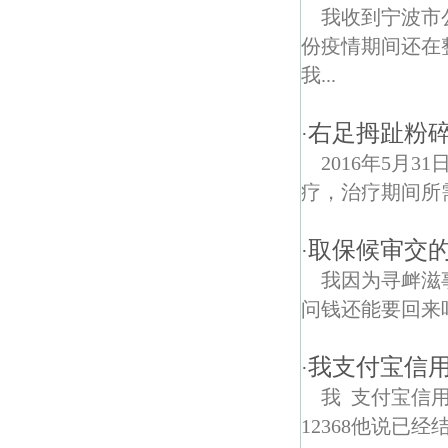
我收到宁波市
份疫情期间还在
我...
右足拇趾粉
·
2016年5月
疗，治疗期间所
取保候审交
·
我因为寻衅滋
问钱还能要回来
我支付宝信用
·
我 支付宝信用
12368他说已经结