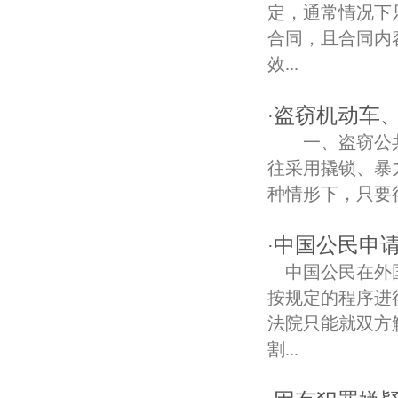
定坊债权债务律师
定，通常情况下
合同，且合同内
古雄债权债务律师
效...
南京雨花台债权债务律师
盗窃机动车
·
铁心桥债权债务律师
一、盗窃公共
卡子门大街债权债务律师
往采用撬锁、暴
种情形下，只要行
南京菊花台公园债权债务律师
福润债权债务律师
中国公民申
·
中国公民在外
南京科技馆债权债务律师
按规定的程序进
西善花苑债权债务律师
法院只能就双方
割...
吉山债权债务律师
马家店债权债务律师