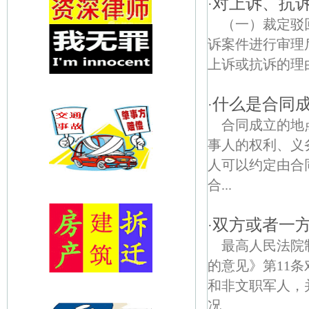
对上诉、抗
·
（一）裁定驳
诉案件进行审理
上诉或抗诉的理
什么是合同
·
合同成立的地
事人的权利、义
人可以约定由合
合...
双方或者一
·
最高人民法院
的意见》第11
和非文职军人，
况...