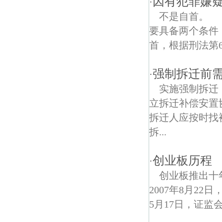
因有犯罪嫌
·
不是自首。 
赛虹桥债权债务律师
要具备两个条件
板桥债权债务律师
首，根据刑法第6
强制拆迁前
·
实施强制拆迁
立拆迁补偿安置
拆迁人应按时找
拆...
创业板历程
·
创业板推出十年
2007年8月2
5月17日，证监