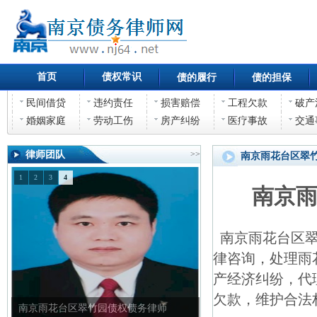
首页
债权常识
债的履行
债的担保
民间借贷
违约责任
损害赔偿
工程欠款
破产
婚姻家庭
劳动工伤
房产纠纷
医疗事故
交通
律师团队
>>
南京雨花台区翠
1
2
3
4
南京
南京雨花台区翠
律咨询，处理雨
产经济纠纷，代
欠款，维护合法
南京雨花台区翠竹园债权债务律师