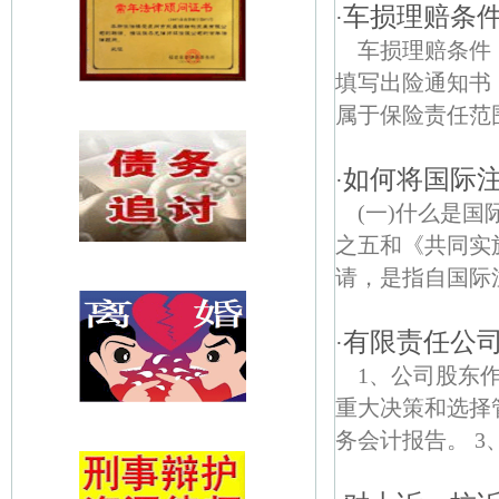
车损理赔条
·
车损理赔条件
填写出险通知书，
属于保险责任范围内
如何将国际
·
(一)什么是
之五和《共同实
请，是指自国际
有限责任公
·
1、公司股东
重大决策和选择
务会计报告。 3