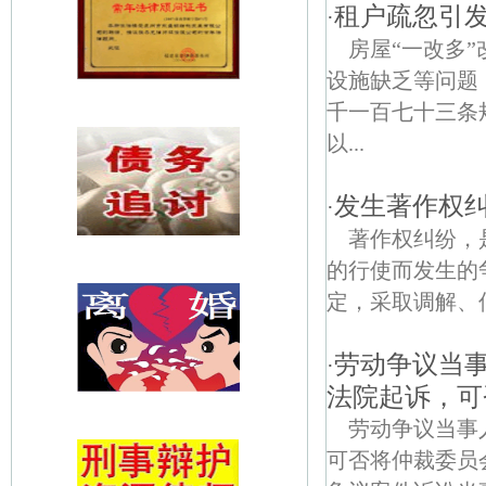
租户疏忽引
·
房屋“一改多
设施缺乏等问题
千一百七十三条
以...
发生著作权
·
著作权纠纷，
的行使而发生的
定，采取调解、仲
劳动争议当
·
法院起诉，可
劳动争议当事
可否将仲裁委员