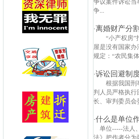
争议案件诉讼当事
争...
离婚财产分
·
“小产权房”
屋是没有国家办
规定：“农民集体
诉讼回避制
·
根据我国刑事
判人员严格执行
长、审判委员会委
什么是单位
·
单位-----
法》把作者分为