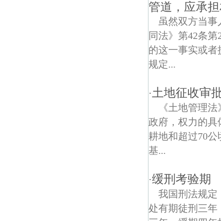
傅家边农业生态园债权债务律师
管道，应承担
虽然双方当事
状元坊债权债务律师
同法》第42条
爱景线债权债务律师
的这一事实或者
规定...
柘塘债权债务律师
胭脂河债权债务律师
土地征收审
·
《土地管理法
翠音债权债务律师
政府，权力的具
大金山景区债权债务律师
耕地和超过70
基...
天生桥河水利风景区债权债务律师
缓刑考验期
孙家边债权债务律师
·
我国刑法规定
百里路债权债务律师
处有期徒刑三年
毓秀路债权债务律师