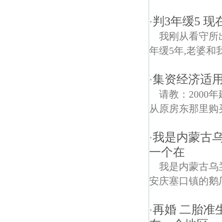
判3年缓5 
·
我刚从看守所
年缓5年,老婆和
集资经济适
·
请教：2000
从原房东那里购
我是内蒙古
·
一个在
我是内蒙古乌
安庆塞口镇的鹅
再婚 二胎准
·