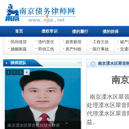
首页
债权常识
债的履行
债的担保
民间借贷
违约责任
损害赔偿
工程欠款
破产
婚姻家庭
劳动工伤
房产纠纷
医疗事故
交通
律师团队
>>
南京溧水区翠音
1
2
3
4
南
南京溧水区翠音
处理溧水区翠音
代理溧水区翠音
益。
南京溧水区翠音债权债务律师