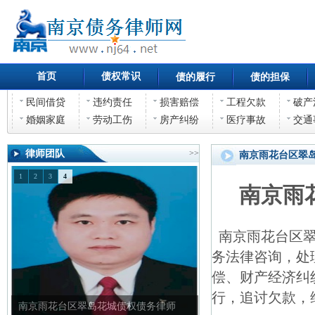
首页
债权常识
债的履行
债的担保
民间借贷
违约责任
损害赔偿
工程欠款
破产
婚姻家庭
劳动工伤
房产纠纷
医疗事故
交通
律师团队
>>
南京雨花台区翠
1
2
3
4
南京雨
南京雨花台区翠
务法律咨询，处
偿、财产经济纠
行，追讨欠款，
南京雨花台区翠岛花城债权债务律师