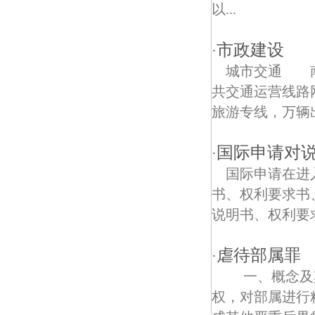
玻纤院社区债权债务律师
以...
白家凹街债权债务律师
市政建设
·
安德门债权债务律师
城市交通 南
共交通运营线路网
新建社区债权债务律师
旅游专线，万辆出
大方债权债务律师
国际申请对
·
花神庙债权债务律师
国际申请在进
安德门大街债权债务律师
书、权利要求书
说明书、权利要求
雨花债权债务律师
虐待部属罪
浡泥国王墓债权债务律师
·
一、概念及其
卡子门大街债权债务律师
权，对部属进行
南京雨花台债权债务律师