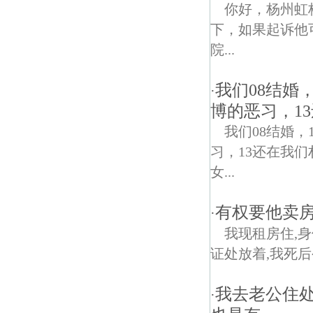
你好，杨州虹
下，如果起诉他
院...
我们08结婚
·
博的恶习，1
我们08结婚
习，13还在我
女...
有权要他卖房
·
我现租房住,身
证处放着,我死后
我去老公住
·