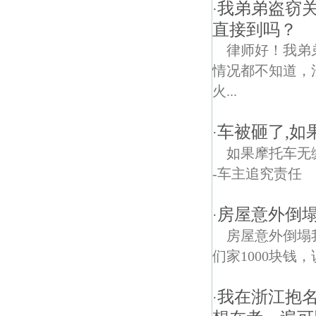
我弟弟盗窃
·
直接到吗？
律师好！我弟
情况都不知道，
火...
车被砸了,如
·
如果摩托车无
-车主追究责任
房屋意外倒塌
·
房屋意外倒塌
们家1000块钱
我在浙江抱
·