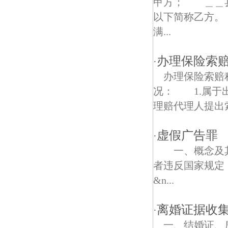
甲方； ＿＿县
以下简称乙方。
新洲债权债务律师
满...
西旺债权债务律师
办理保险索
·
办理保险索赔
况： 1.属于
理赔代理人提出
虚假广告罪
·
一、概念及其
者违反国家规定
&n...
离婚证据收
·
一、结婚证、