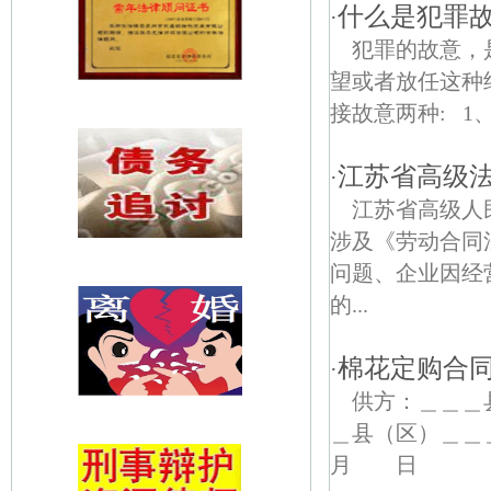
什么是犯罪
·
犯罪的故意，
望或者放任这种
接故意两种: 1
江苏省高级法
·
江苏省高级人民
涉及《劳动合同
问题、企业因经
的...
棉花定购合
·
供方：＿＿
＿县（区）＿
月 日 一