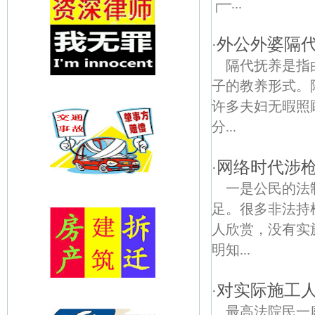
┌─...
外公外婆隔
·
隔代抚养是指
子的教养形式。
许多夫妇无暇照
分...
网络时代涉
·
一是公民的法
足。很多非法持
人欣赏，没有实
明知...
对实际施工
·
最高法院民一