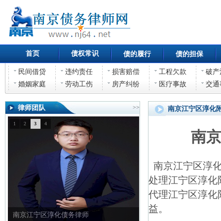
首页
债权常识
债的履行
债的担保
民间借贷
违约责任
损害赔偿
工程欠款
破产
婚姻家庭
劳动工伤
房产纠纷
医疗事故
交通
律师团队
>>
南京江宁区淳化
1
2
3
4
南
南京江宁区淳化
处理江宁区淳化
代理江宁区淳化
益。
南京江宁区淳化债权债务律师