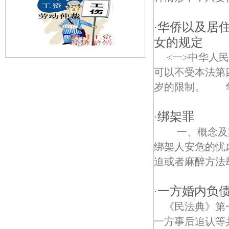
华侨以及居住
·
女的规定
<一>中华人
可以不受本法第
仙林大学城债权债务律师
岁的限制。 华
新闸村债权债务律师
绑架罪
·
芝嘉花园债权债务律师
一、概念及其
电瓷新村债权债务律师
绑架人安危的忧
迫或者麻醉方法劫
尧新债权债务律师
南京幕燕滨江风貌区债权债务律师
一方婚内负
·
《民法典》第
南京港债权债务律师
一方事后追认等