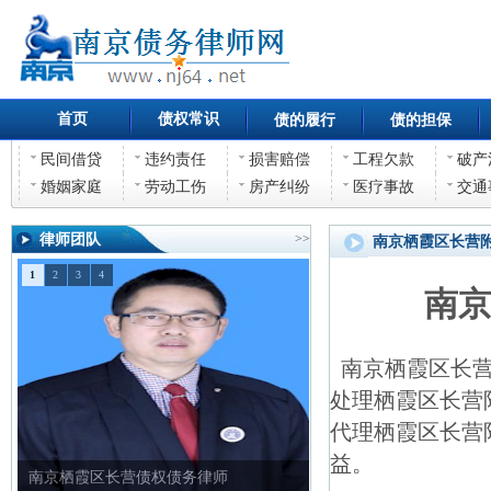
首页
债权常识
债的履行
债的担保
民间借贷
违约责任
损害赔偿
工程欠款
破产
婚姻家庭
劳动工伤
房产纠纷
医疗事故
交通
律师团队
>>
南京栖霞区长营
1
2
3
4
南
南京栖霞区长营
处理栖霞区长营
代理栖霞区长营
益。
南京栖霞区长营债权债务律师