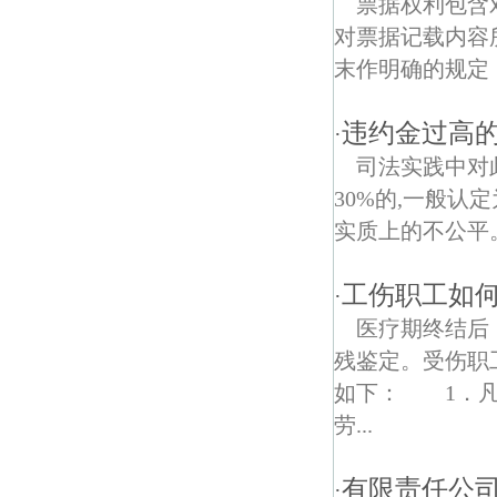
票据权利包含
对票据记载内容
尧胜村债权债务律师
末作明确的规定，
七里村债权债务律师
违约金过高
·
司法实践中对
30%的,一般认
实质上的不公平。
工伤职工如何
·
医疗期终结后
残鉴定。受伤职
如下： 1．凡
劳...
有限责任公
·