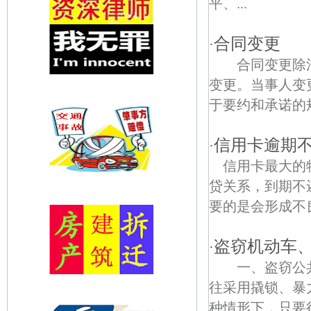
平、...
合同变更
·
合同变更除法
变更。当事人变
于要约和承诺的规
信用卡逾期
·
信用卡最大的
贷关系，到期不
要的是会形成不
盗窃机动车
·
一、盗窃公共
往采用撬锁、暴
种情形下，只要行