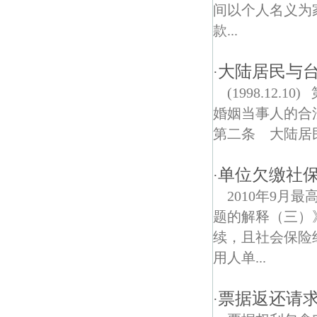
摄山村债权债务律师
间以个人名义为
款...
外沙村债权债务律师
尧石村债权债务律师
大陆居民与
·
(1998.1
南炼新村债权债务律师
婚姻当事人的
长江社区债权债务律师
第二条 大陆居民
青田雅居债权债务律师
单位欠缴社
·
大庄村债权债务律师
2010年9
题的解释（三）
尧辰债权债务律师
续，且社会保险
尧胜债权债务律师
用人单...
营防村债权债务律师
票据返还请
·
飞花村债权债务律师