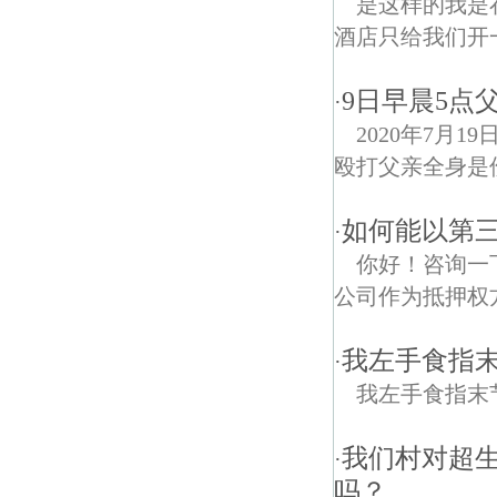
是这样的我是
酒店只给我们开一
9日早晨5点
·
2020年7月
殴打父亲全身是伤
如何能以第
·
你好！咨询一
公司作为抵押权
我左手食指
·
我左手食指末
我们村对超
·
吗？