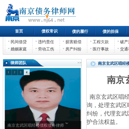
首页
债权常识
债的履行
债的担保
民间借贷
违约责任
损害赔偿
工程欠款
破产
婚姻家庭
劳动工伤
房产纠纷
医疗事故
交通
律师团队
>>
南京玄武区唱经
1
2
3
4
南京
南京玄武区唱经
询，处理玄武区
纠纷，代理玄武
护合法权益。
南京玄武区唱经楼债权债务律师