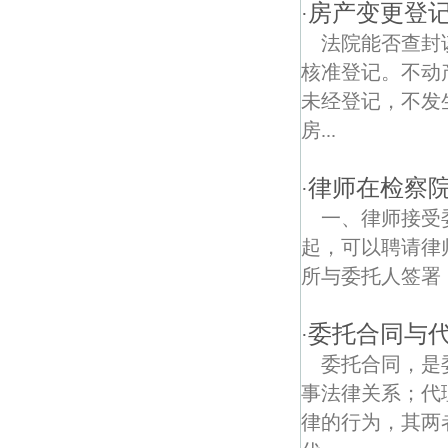
奥运冠军大道债权债务律师
房产变更登记
·
法院能否查封
樱驼花园债权债务律师
核准登记。不动
聚宝山债权债务律师
未经登记，不发
房...
高楼门债权债务律师
佛心桥债权债务律师
律师在检察
·
一、律师接受
樱铁村债权债务律师
起，可以聘请律
观音门债权债务律师
所与委托人签署《
新庄债权债务律师
委托合同与
·
大树根债权债务律师
委托合同，是
事法律关系；代
北安门债权债务律师
律的行为，其两
鸡鸣寺债权债务律师