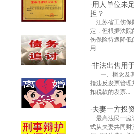
用人单位未
·
担？
江苏省工伤保
定，但根据法院
伤保险待遇降低
用...
非法出售用
·
一、概念及其
指违反发票管理
扣税款的发票...
夫妻一方投
·
最高法民一庭
式从夫妻共同财