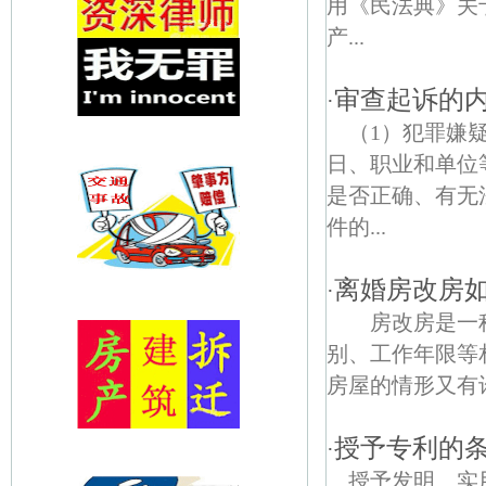
用《民法典》关
产...
审查起诉的
·
（1）犯罪嫌
日、职业和单位
是否正确、有无
件的...
离婚房改房
·
房改房是一种
别、工作年限等
房屋的情形又有许
授予专利的
·
授予发明、实