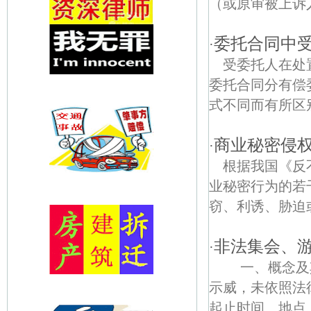
（或原审被上诉
委托合同中
·
受委托人在处
委托合同分有偿
式不同而有所区
商业秘密侵
·
根据我国《反
业秘密行为的若
窃、利诱、胁迫或
非法集会、
·
一、概念及其
示威，未依照法
起止时间、地点、