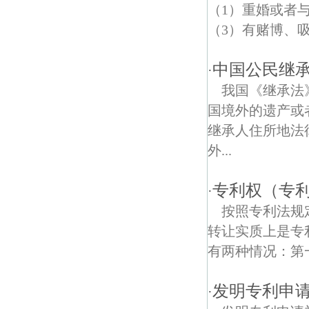
尧安新村债权债务律师
（1）重婚或者
（3）有赌博、吸
五福家园债权债务律师
安福路债权债务律师
中国公民继
·
我国《继承法
新合村债权债务律师
国境外的遗产或
七里村债权债务律师
继承人住所地法
外...
润康苑债权债务律师
栖化新村债权债务律师
专利权（专
·
按照专利法规
长江社区债权债务律师
转让实质上是专
金山花苑债权债务律师
有两种情况：第
金尧花园债权债务律师
发明专利申
·
石化村债权债务律师