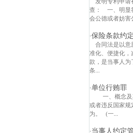
发明专利申请
查： 一、明显
仙林大学城债权债务律师
会公德或者妨害公
奋斗村债权债务律师
保险条款约
·
合同法是以意
准化、便捷化，
款，是当事人为
条...
单位行贿罪
·
一、概念及其
或者违反国家规
为。 (一...
当事人约定
·