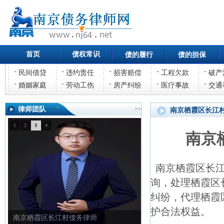
首页
债权常识
债的履行
债的担保
民间借贷
违约责任
损害赔偿
工程欠款
破产
婚姻家庭
劳动工伤
房产纠纷
医疗事故
交通
律师团队
>>
南京栖霞区长江
1
2
3
4
南京
南京栖霞区长江
询，处理栖霞区
纠纷，代理栖霞
护合法权益。
南京栖霞区长江村债务律师