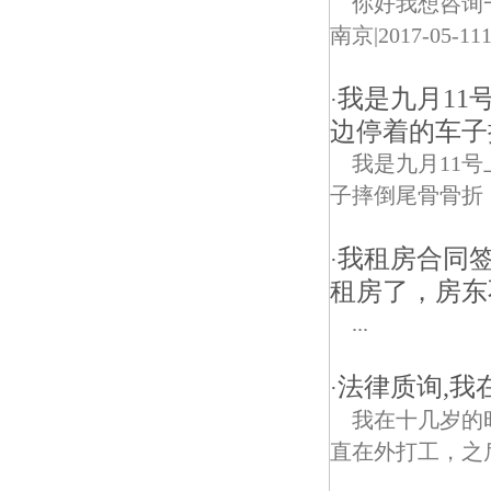
你好我想咨询一
南京|2017-05-1
我是九月11
·
边停着的车子
我是九月11
子摔倒尾骨骨折
我租房合同
·
租房了，房东
...
法律质询,我
·
我在十几岁的
直在外打工，之