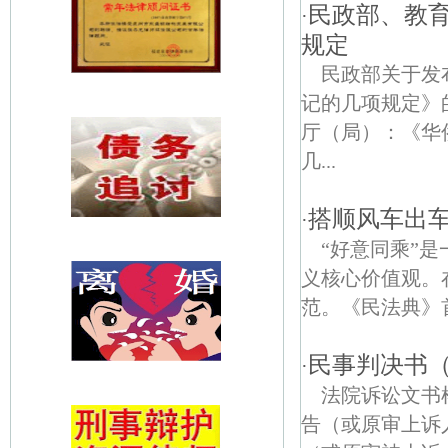
民政部、教
·
规定
民政部关于发
记的几项规定》的
厅（局）：《华
几...
搭顺风车出
·
“好意同乘”
义核心价值观。
范。《民法典》首
民事判决书
·
法院诉讼文
告（或原审上诉