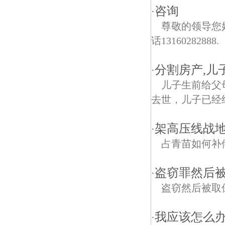
咨询
·
尊敬的领导您
话13160282888.
分割房产,儿
·
儿子生前给父
去世，儿子已经
架高压线战地
·
占青苗如何补
盗窃罪然后
·
盗窃然后被取
我应该怎么办
·