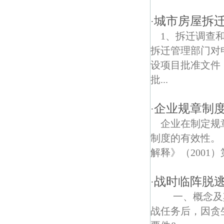
建康新村债权债务律师
城市房屋拆
·
旭光里债权债务律师
1、拆迁调查
双塘债权债务律师
拆迁管理部门对
设项目批准文件
太平苑债权债务律师
批...
汉西门债权债务律师
企业规章制
·
长白街债权债务律师
企业在制定规
龙翔雅苑债权债务律师
制度的有效性。
解释》（2001
江南贡院债权债务律师
战时临阵脱
集虹苑债权债务律师
·
一、概念及其
岗虹苑债权债务律师
战任务后，因贪
马府街债权债务律师