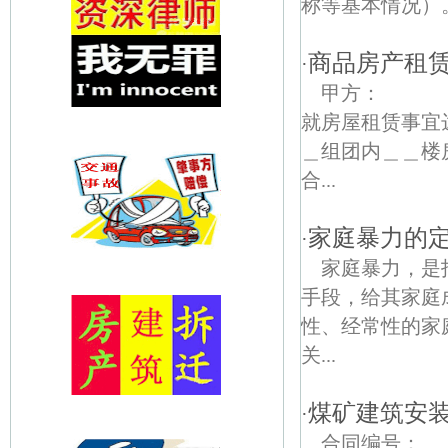
称等基本情况）。 
商品房产租
·
甲方：
就房屋租赁事宜
＿组团内＿＿楼
合...
家庭暴力的
·
家庭暴力，是
手段，给其家庭
性、经常性的家
关...
煤矿建筑安
·
合同编号：