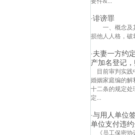
要件&...
红花村债权债务律师
诽谤罪
·
五福街债权债务律师
一、概念及其
损他人人格，破坏
夫妻一方约
·
产加名登记，
目前审判实践
婚姻家庭编的解
十二条的规定处
定...
与用人单位
·
单位支付违约
《员工保密协