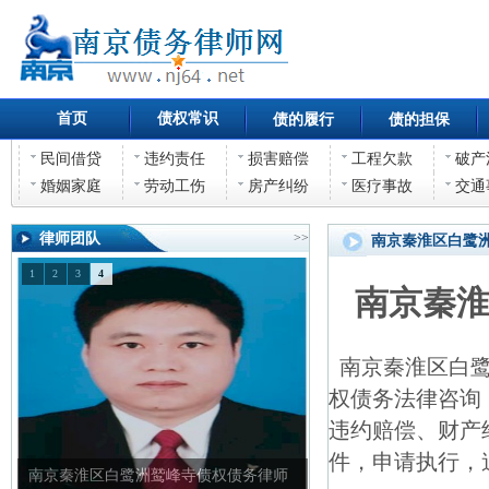
首页
债权常识
债的履行
债的担保
民间借贷
违约责任
损害赔偿
工程欠款
破产
婚姻家庭
劳动工伤
房产纠纷
医疗事故
交通
律师团队
>>
南京秦淮区白鹭
1
2
3
4
南京秦
南京秦淮区白鹭
权债务法律咨询
违约赔偿、财产
件，申请执行，
南京秦淮区白鹭洲鹫峰寺债权债务律师