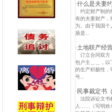
什么是夫妻
·
约定财产制的
有的夫妻财产，
为。由于我国个
盾是...
土地联产经
·
订立合同双
包户主＿＿，以
的生产积极性，
号...
民事裁定书
·
法院诉讼文
人……（写明姓