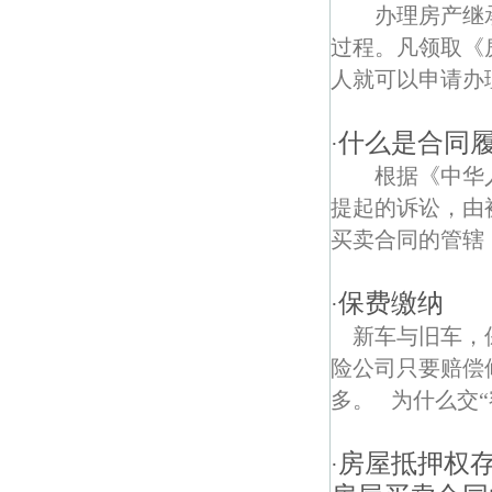
中和村债权债务律师
办理房产继承
过程。凡领取《
应天西路 债权债务律师
人就可以申请办理
江东门债权债务律师
什么是合同
·
仁河债权债务律师
根据《中华人
永定村债权债务律师
提起的诉讼，由
买卖合同的管辖，
福园债权债务律师
中奥债权债务律师
保费缴纳
·
新车与旧车，
长虹路债权债务律师
险公司只要赔偿
艺苑债权债务律师
多。 为什么交“额
青石村债权债务律师
房屋抵押权存
·
莫愁湖公园债权债务律师