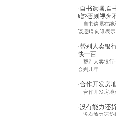
自书遗嘱,
·
赠?否则视为
自书遗嘱在继
该遗赠.向谁表示
帮别人卖银
·
快一百
帮别人卖银行
会判几年
合作开发房
·
合作开发房地
没有能力还
·
没有能力还贷