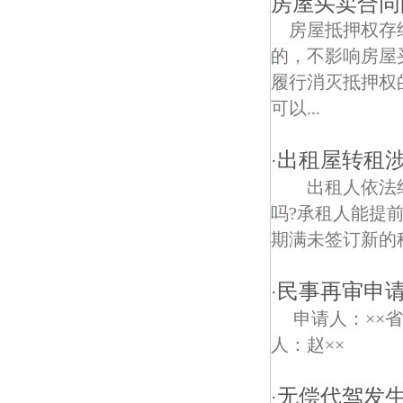
房屋买卖合同
房屋抵押权存
万达广场债权债务律师
的，不影响房屋
向阳债权债务律师
履行消灭抵押权
可以...
出租屋转租涉
·
出租人依法终
吗?承租人能提
期满未签订新的租
民事再审申
·
申请人：××省
人：赵×× 职
无偿代驾发
·