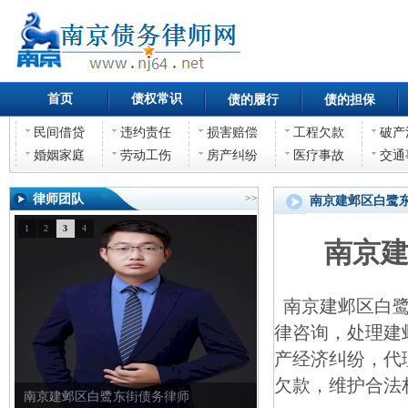
首页
债权常识
债的履行
债的担保
民间借贷
违约责任
损害赔偿
工程欠款
破产
婚姻家庭
劳动工伤
房产纠纷
医疗事故
交通
律师团队
>>
南京建邺区白鹭
1
2
3
4
南京
南京建邺区白鹭
律咨询，处理建
产经济纠纷，代
欠款，维护合法
南京建邺区白鹭东街债务律师