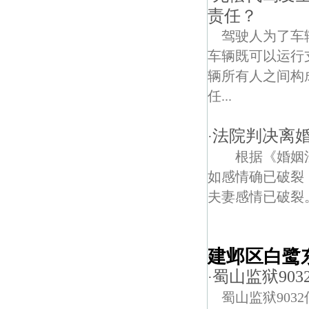
责任？
驾驶人为了车
车辆既可以运行
辆所有人之间构
任...
法院判决离
·
根据《婚姻法
如感情确已破裂
夫妻感情已破裂。 
建邺区白鹭
蜀山监狱90
·
蜀山监狱903