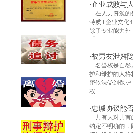
企业成败与
·
在人力资源的
特质3.企业文
除了专业能力外
「...
被男友泄露
·
名誉权是自然
护和维护的人格
密依法受到保护
权...
忠诚协议能
·
共有人对共有
约定不明确的，