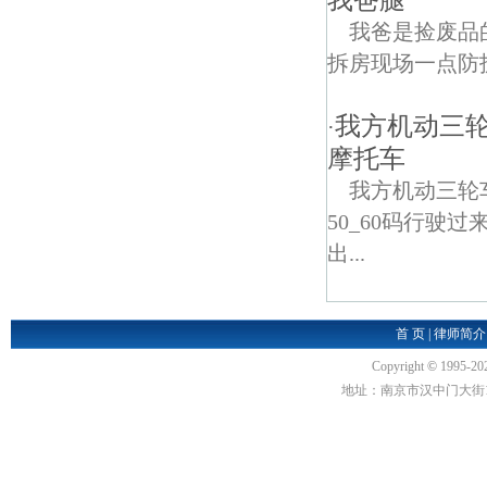
我爸腿
我爸是捡废品
拆房现场一点防
我方机动三
·
摩托车
我方机动三轮
50_60码行
出...
首 页
|
律师简介
Copyright
©
1995-20
地址：南京市汉中门大街1号汉