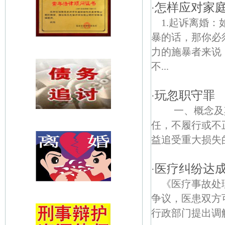
怎样应对家
·
1.起诉离婚
暴的话，那你必
力的施暴者来说
不...
玩忽职守罪
·
一、概念及其
任，不履行或不
益追受重大损失的行
医疗纠纷达
·
《医疗事故处
争议，医患双方
行政部门提出调