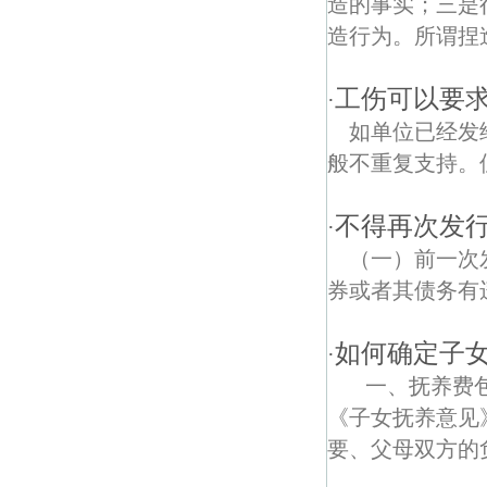
造的事实；三是
造行为。所谓捏
白果债权债务律师
工伤可以要
山北债权债务律师
·
如单位已经发
般不重复支持。
不得再次发
·
（一）前一次
券或者其债务有
如何确定子
·
一、抚养费包
《子女抚养意见
要、父母双方的负.