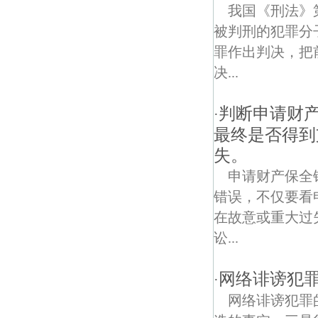
竹镇债权债务律师
我国《刑法》
被判刑的犯罪分
东门债权债务律师
罪作出判决，把
水家湾债权债务律师
决...
晓山债权债务律师
判断申请财
·
安薛路债权债务律师
最终是否得到
失。
钱仓债权债务律师
申请财产保全
横梁镇债权债务律师
错误，不仅要看
在故意或重大过
长芦债权债务律师
讼...
六甲债权债务律师
网络诽谤犯
·
高余社债权债务律师
网络诽谤犯罪
八龙线债权债务律师