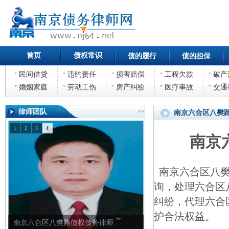
首页
债权常识
债的履行
债的担保
民间借贷
违约责任
损害赔偿
工程欠款
破产
婚姻家庭
劳动工伤
房产纠纷
医疗事故
交通
律师团队
>>
南京六合区八樊
1
2
3
4
南京
南京六合区八樊
询，处理六合区
纠纷，代理六合
护合法权益。
南京六合区八樊路债权债务律师