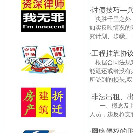
讨债技巧—
·
决胜千里之外
如实反映情况的
究计划、步骤。
工程挂靠协
·
根据合同法规
能返还或者没有
所受到的损失,双
非法出租、
·
一、概念及其
人员，违反枪支管
网络侵权的
·