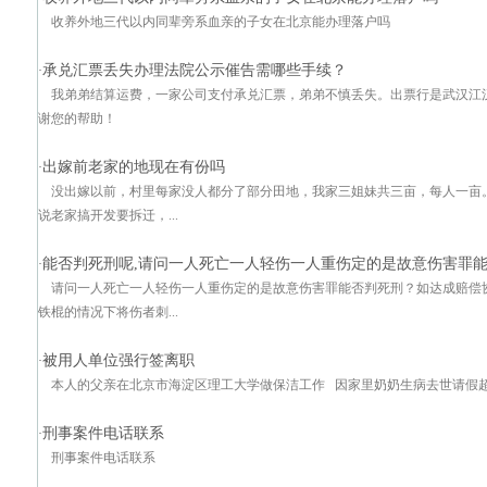
收养外地三代以内同辈旁系血亲的子女在北京能办理落户吗
承兑汇票丢失办理法院公示催告需哪些手续？
·
我弟弟结算运费，一家公司支付承兑汇票，弟弟不慎丢失。出票行是武汉江
谢您的帮助！
出嫁前老家的地现在有份吗
·
没出嫁以前，村里每家没人都分了部分田地，我家三姐妹共三亩，每人一亩
说老家搞开发要拆迁，...
能否判死刑呢,请问一人死亡一人轻伤一人重伤定的是故意伤害罪
·
请问一人死亡一人轻伤一人重伤定的是故意伤害罪能否判死刑？如达成赔偿
铁棍的情况下将伤者刺...
被用人单位强行签离职
·
本人的父亲在北京市海淀区理工大学做保洁工作 因家里奶奶生病去世请假超期
刑事案件电话联系
·
刑事案件电话联系