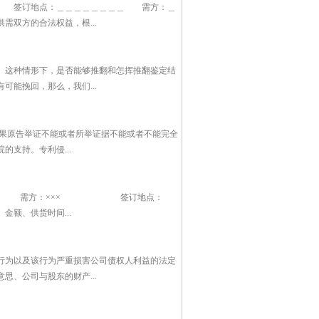
 签订地点：＿＿＿＿＿＿＿＿ 需方：＿
方的合法权益，根...
。这种情形下，是否能够推翻和怎挥推翻鉴定结
能挽回，那么，我们...
果原告举证不能或者所举证据不能或者不能完全
支持。专利侵...
编号： 需方：××× 签订地点：
、供货时间...
行为以及该行为严重损害公司债权人利益的法定
、公司与股东的财产...