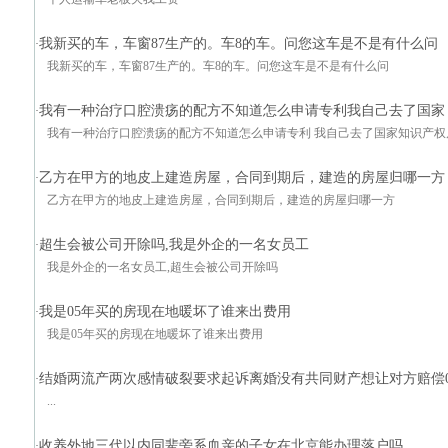
我新买的车，车窗87生产的。车8的车。问您这车是不是有什么问
·
我新买的车，车窗87生产的。车8的车。问您这车是不是有什么问
我有一种治疗口腔溃疡的配方不知道怎么申请专利我自己去了国家
·
我有一种治疗口腔溃疡的配方不知道怎么申请专利 我自己去了国家知识产
乙方在甲方的地皮上建造房屋，合同到期后，建造的房屋归哪一方
·
乙方在甲方的地皮上建造房屋，合同到期后，建造的房屋归哪一方
超生会被公司开除吗,我是外企的一名女员工
·
我是外企的一名女员工,超生会被公司开除吗
我是05年买的房现在地暖坏了谁来出费用
·
我是05年买的房现在地暖坏了谁来出费用
结婚两流产两次感情破裂要求起诉离婚没有共同财产想让对方赔偿
·
...
收养外地三代以内同辈旁系血亲的子女在北京能办理落户吗
·