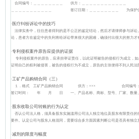
合同编号：＿＿＿＿＿＿＿＿ 供方：＿＿＿＿＿＿＿＿＿＿＿＿
＿＿＿＿＿＿＿＿＿＿＿ 签订日期：＿＿＿＿＿＿＿＿ 为保护供需双
医疗纠纷诉讼中的技巧
·
法律实务中，往往患者得到的是不公正的鉴定结论，然后才请律师参与诉讼
论，患者方在鉴定中的失利将给诉讼带来很大的困难，确须付出很大的努力才有可
专利侵权案件原告应提供的证据
·
专利侵权案件的原告，应承担举证责任，以此证明被告的侵权行为成立，如
证明自己的权利被侵害，被告的侵权行为不成立，原告的主张便得不到人民法院的
工矿产品购销合同（三）
·
１．格式 工矿产品购销合同 供方：××× 合同
签订时间： 年 月 日 一、产品名称、商标、型号、厂家、数量、金额
股东收取公司转账的行为认定
·
否认公司法人格，须具备股东实施滥用公司法人独立地位及股东有限责任的
要件。认定公司与股东人格混同，需要综合多方面因素判断公司是否具有独立意思
减刑的限度与幅度
·