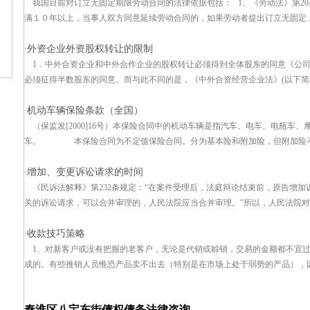
我国目前对订立无固定期限劳动合同的法律依据包括： 1、《劳动法》第2
满１０年以上，当事人双方同意延续劳动合同的，如果劳动者提出订立无固定..
外资企业外资股权转让的限制
·
1．中外合资企业和中外合作企业的股权转让必须得到全体股东的同意《公
必须征得半数股东的同意。而与此不同的是，《中外合资经营企业法》(以下简称合
机动车辆保险条款（全国）
·
（保监发[2000]16号）本保险合同中的机动车辆是指汽车、电车、电瓶车
车。 本保险合同为不定值保险合同。分为基本险和附加险，但附加险不能
增加、变更诉讼请求的时间
·
《民诉法解释》第232条规定：“在案件受理后，法庭辩论结束前，原告增
关的诉讼请求，可以合并审理的，人民法院应当合并审理。”所以，人民法院对于
收款技巧策略
·
1、对新客户或没有把握的老客户，无论是代销或赊销，交易的金额都不宜过
成的。有些推销人员惟恐产品卖不出去（特别是在市场上处于弱势的产品），因此
秦淮区八宝东街债权债务法律咨询