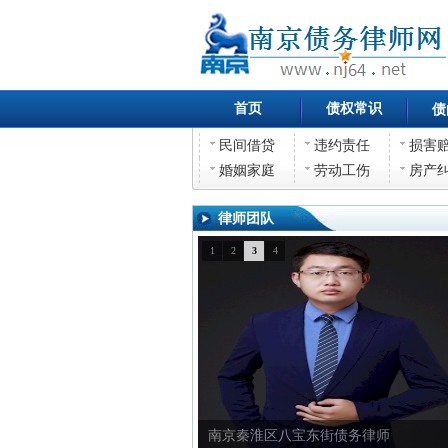
首页
债权常识
债
民间借贷
违约责任
损害
婚姻家庭
劳动工伤
房产
律师团队
1
2
3
4
南京秦淮区八宝东街债务律师