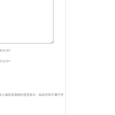
<事发地
*
<手机号
*
权人抛弃其债权的意思表示，如其内容不属于对
.