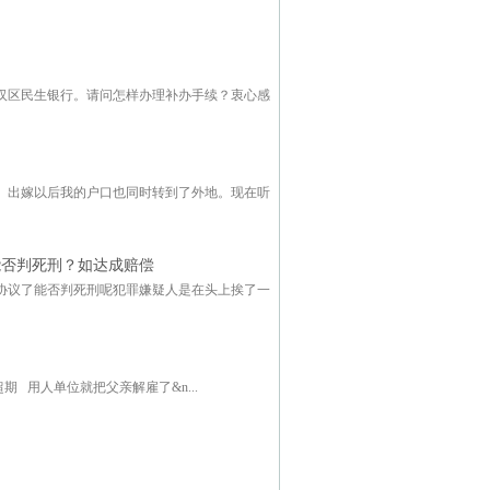
汉区民生银行。请问怎样办理补办手续？衷心感
。出嫁以后我的户口也同时转到了外地。现在听
能否判死刑？如达成赔偿
协议了能否判死刑呢犯罪嫌疑人是在头上挨了一
 用人单位就把父亲解雇了&n...