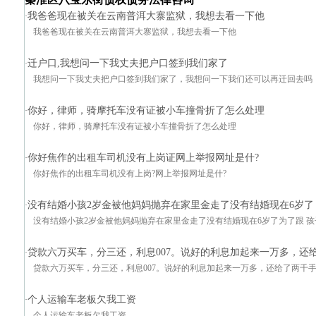
我爸爸现在被关在云南普洱大寨监狱，我想去看一下他
·
我爸爸现在被关在云南普洱大寨监狱，我想去看一下他
迁户口,我想问一下我丈夫把户口签到我们家了
·
我想问一下我丈夫把户口签到我们家了，我想问一下我们还可以再迁回去吗
你好，律师，骑摩托车没有证被小车撞骨折了怎么处理
·
你好，律师，骑摩托车没有证被小车撞骨折了怎么处理
你好焦作的出租车司机没有上岗证网上举报网址是什?
·
你好焦作的出租车司机没有上岗?网上举报网址是什?
没有结婚小孩2岁金被他妈妈抛弃在家里金走了没有结婚现在6岁了
·
没有结婚小孩2岁金被他妈妈抛弃在家里金走了没有结婚现在6岁了为了跟 孩子上
贷款六万买车，分三还，利息007。说好的利息加起来一万多，还
·
贷款六万买车，分三还，利息007。说好的利息加起来一万多，还给了两千
个人运输车老板欠我工资
·
个人运输车老板欠我工资