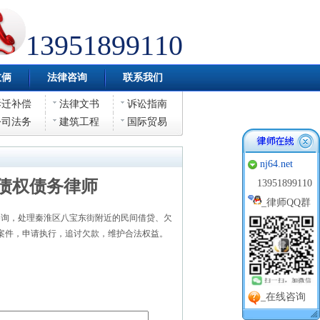
13951899110
伎俩
法律咨询
联系我们
拆迁补偿
法律文书
诉讼指南
公司法务
建筑工程
国际贸易
nj64.net
债权债务律师
13951899110
_
律师QQ群
询，处理秦淮区八宝东街附近的民间借贷、欠
案件，申请执行，追讨欠款，维护合法权益。
_在线咨询