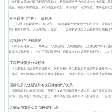
减刑是在原来判处的刑罚的基础上，根据犯罪分子的悔改或者立功表现，将
减轻，还是刑期的减轻，都必须减得适当，即必须有一定的限度。如果减得过多，
刑事案件（辩护）一般程序
·
按照《刑事诉讼法》的规定，一般刑事案件大致要经过3个阶段，即侦查
院）和审判阶段（人民法院）。立案： 公安机关或者人民检察院发现犯罪事实
监视居住的法律缺陷
·
刑事诉讼法第五十一条规定：“人民法院、人民检察院、公安机关对有下列
审或者监视居住：（一）可能判处管制、拘役或者独立适用附加刑的；（二）可能
工程设计资质分级标准
·
Ａ工程设计综合资质分级标准（另行分布）Ｂ工程设计行业资质分级标准一
《建设工程勘察和设计单位资质管理规定》，为适应社会主义市场经济发展和行业
国际注册的注册证和有关国家的保护关系
·
国际局收到由成员国国家主管机关发来的国际注册申请之后，如手续齐备即
名为《国际商标》的国际公告上，并给商标国际注册申请人发注册证，（至此一般
无固定期限劳动合同的法律问题
·