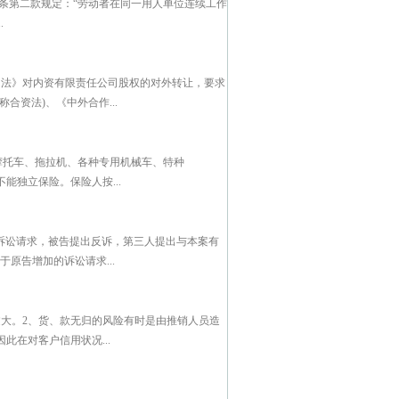
0条第二款规定：“劳动者在同一用人单位连续工作
.
司法》对内资有限责任公司股权的对外转让，要求
资法)、《中外合作...
、摩托车、拖拉机、各种专用机械车、特种
独立保险。保险人按...
加诉讼请求，被告提出反诉，第三人提出与本案有
原告增加的诉讼请求...
大。2、货、款无归的风险有时是由推销人员造
在对客户信用状况...