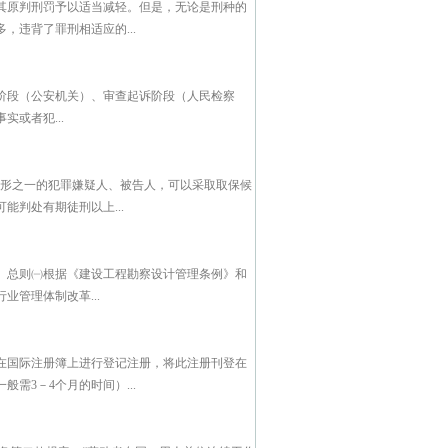
其原判刑罚予以适当减轻。但是，无论是刑种的
违背了罪刑相适应的...
阶段（公安机关）、审查起诉阶段（人民检察
或者犯...
情形之一的犯罪嫌疑人、被告人，可以采取取保候
判处有期徒刑以上...
、总则㈠根据《建设工程勘察设计管理条例》和
管理体制改革...
在国际注册簿上进行登记注册，将此注册刊登在
需3－4个月的时间）...