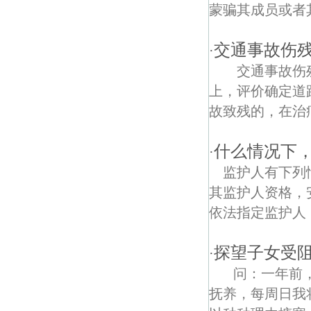
六甲债权债务律师
蒙骗其成员或者其
程桥镇债权债务律师
交通事故伤
·
八双线债权债务律师
交通事故伤残
上，评价确定道
横梁镇债权债务律师
故致残的，在治疗
周洼新村债权债务律师
什么情况下
·
朱洼债权债务律师
监护人有下列
龙池债权债务律师
其监护人资格，
依法指定监护人：
灵岩禅寺债权债务律师
招贤禅寺债权债务律师
探望子女受
·
问：一年前，
陆营债权债务律师
抚养，每周日我
安钱线债权债务律师