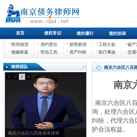
首页
债权常识
债的履行
债的担保
民间借贷
违约责任
损害赔偿
工程欠款
破产
婚姻家庭
劳动工伤
房产纠纷
医疗事故
交通
律师团队
>>
南京六合区八百
1
2
3
4
南京
南京六合区八百
询，处理六合区
纠纷，代理六合
护合法权益。
南京六合区八百路债务律师