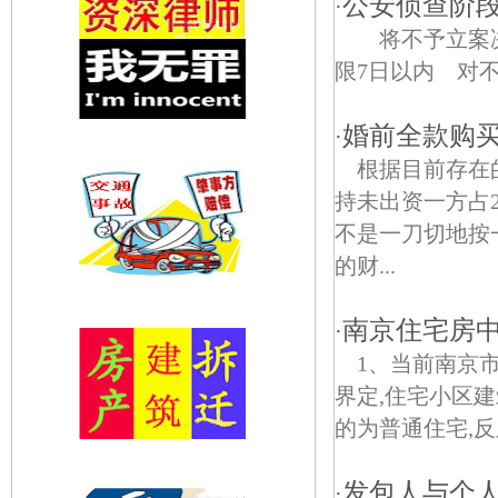
公安侦查阶
·
将不予立案决
限7日以内 对不
婚前全款购
·
根据目前存在
持未出资一方占
不是一刀切地按
的财...
南京住宅房
·
1、当前南京
界定,住宅小区建
的为普通住宅,反
发包人与个
·