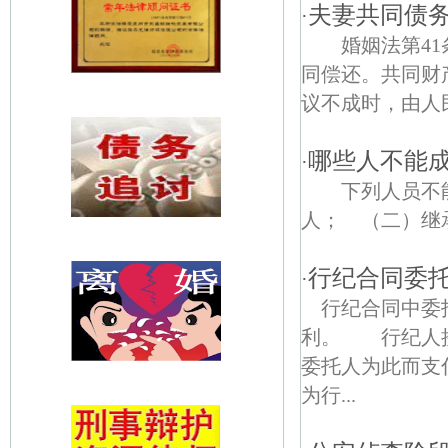
夫妻共同债
·
婚姻法第41
同偿还。共同财
议不成时，由人民
哪些人不能
·
下列人员不能
人； （二）继承
行纪合同委
·
行纪合同中委
利。 行纪人接
委托人为此而支
为行...