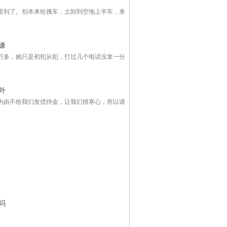
捂到了。别本来给拽车，土卸到空地上半车，来
嫌
万多，她只是初犯从犯，打过几个电话没拿一分
外
为由不给我们发优待金，让我们很寒心，所以请
吗