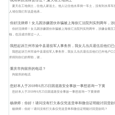
我用承担法律责任么？,夏天在工地倒土
·
夏天在工地倒土，往他人家送土。他人让往他水库倒一车土，没有到水库车
人堵住我们车说是他承...
你好沈律师！女儿因涉嫌团伙诈骗被上海徐汇法院判实刑两年，涉
·
你好沈律师！女儿因涉嫌团伙诈骗被上海徐汇法院判实刑两年，涉嫌金额五
钱，也没成功害过一人...
我想起诉兰州市渝中县退役军人事务所，我女儿当兵退伍后他们已
·
我想起诉兰州市渝中县退役军人事务所，我女儿当兵退伍后他们已外地户口
求得到你们的帮助，谢...
重庆市拘留所的电话？
·
拘留所的电话.
您好本人于2018年6月25日因道路安全事故一事想咨询一下黄
·
您好本人于2018年6月25日因道路安全事故一事想咨询一下黄律师
杨律师：你好！请问没有打欠条仅凭送货单和微信证明能讨回货款
·
杨律师：你好！请问没有打欠条仅凭送货单和微信证明能讨回货款吗？