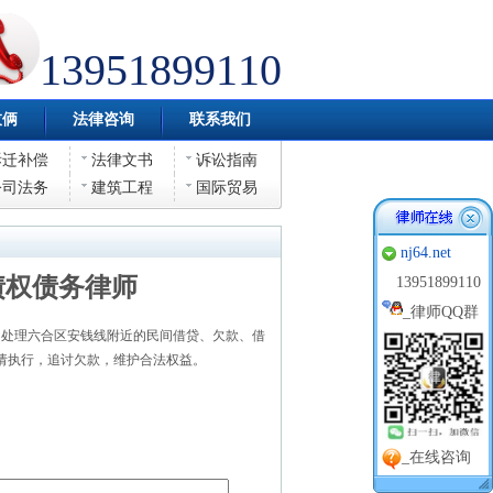
13951899110
伎俩
法律咨询
联系我们
拆迁补偿
法律文书
诉讼指南
公司法务
建筑工程
国际贸易
nj64.net
债权债务律师
13951899110
_
律师QQ群
处理六合区安钱线附近的民间借贷、欠款、借
请执行，追讨欠款，维护合法权益。
_在线咨询