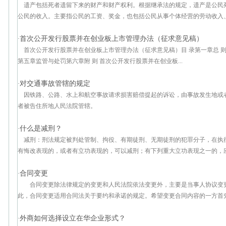
遗产包括死者遗留下来的财产和财产权利。根据继承法的规定，遗产是公民
公民的收入。主要指公民的工资、奖金，也包括公民从事个体经营的劳动收入、.
首次公开发行股票并在创业板上市管理办法（征求意见稿）
·
首次公开发行股票并在创业板上市管理办法（征求意见稿）目 录第一章总 
第五章监管与处罚第六章附 则 首次公开发行股票并在创业板...
对交通事故管辖的规定
·
因铁路、公路、水上和航空事故请求损害赔偿提起的诉讼，由事故发生地或
者被告住所地人民法院管辖。
什么是减刑？
·
减刑：刑法规定被判处管制、拘役、有期徒刑、无期徒刑的犯罪分子，在执
有悔改表现的，或者有立功表现的，可以减刑；有下列重大立功表现之一的，应
合同变更
·
合同变更除法律规定的变更和人民法院依法变更外，主要是当事人协议变
此，合同变更适用合同法关于要约和承诺的规定。希望变更合同内容的一方首先.
外商如何选择设立在华企业形式？
·