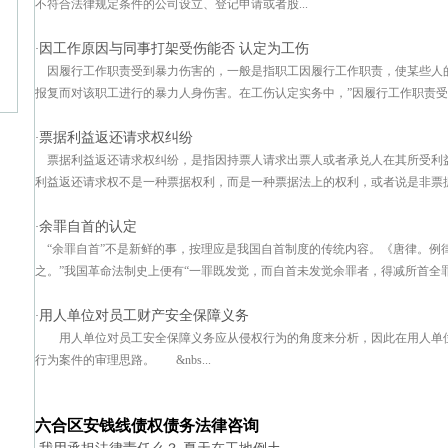
不符合法律规定条件的公司设立、登记申请或者股...
因工作原因与同事打架受伤能否 认定为工伤
·
因履行工作职责受到暴力伤害的，一般是指职工因履行工作职责，使某些人
报复而对该职工进行的暴力人身伤害。在工伤认定实务中，”因履行工作职责受到暴
票据利益返还请求权纠纷
·
票据利益返还请求权纠纷，是指因持票人请求出票人或者承兑人在其所受利
利益返还请求权不是一种票据权利，而是一种票据法上的权利，或者说是非票据权
余罪自首的认定
·
“余罪自首”不是新鲜的事，按理应是我国自首制度的传统内容。《唐律。例
之。”我国革命法制史上便有“一罪既发觉，而自首未发觉余罪者，得减所首全罪之
用人单位对员工财产安全保障义务
·
用人单位对员工安全保障义务应从侵权行为的角度来分析，因此在用人单
行为案件的审理思路。 &nbs...
六合区安钱线债权债务法律咨询