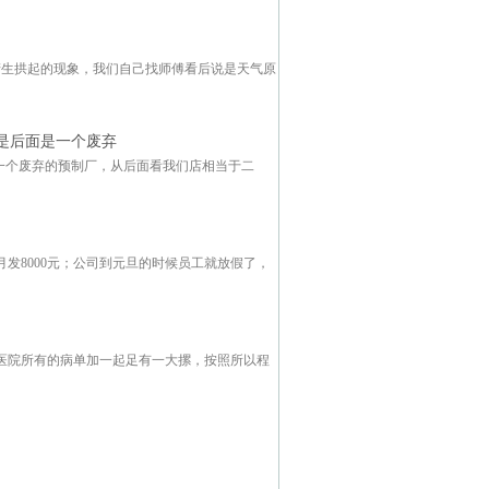
产生拱起的现象，我们自己找师傅看后说是天气原
，是后面是一个废弃
是一个废弃的预制厂，从后面看我们店相当于二
月发8000元；公司到元旦的时候员工就放假了，
医院所有的病单加一起足有一大摞，按照所以程