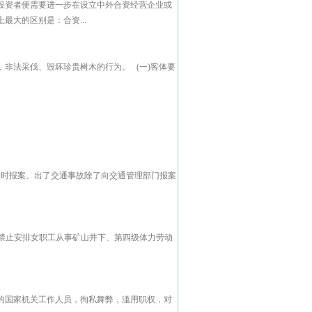
投资者便需要进一步在设立中外合资经营企业或
大的区别是：合资...
非法采伐、毁坏珍贵树木的行为。 (一)客体要
报案。出了交通事故除了向交通管理部门报案
：禁止安排女职工从事矿山井下、第四级体力劳动
的国家机关工作人员，徇私舞弊，滥用职权，对