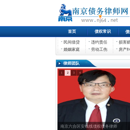
首页
债权常识
债
民间借贷
违约责任
损害
婚姻家庭
劳动工伤
房产
律师团队
1
2
3
4
南京六合区安钱线债务律师