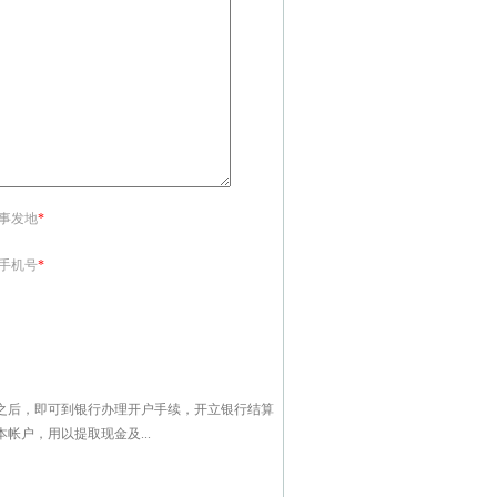
<事发地
*
<手机号
*
之后，即可到银行办理开户手续，开立银行结算
户，用以提取现金及...