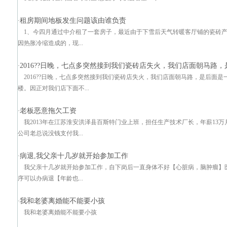
租房期间地板发生问题该由谁负责
·
1、今四月通过中介租了一套房子，最近由于下雪后天气转暖客厅铺的瓷砖
因热胀冷缩造成的，现...
2016??日晚，七点多突然接到我们瓷砖店失火，我们店面朝马路
·
2016??日晚，七点多突然接到我们瓷砖店失火，我们店面朝马路，是后面
楼。因正对我们店下面不...
老板恶意拖欠工资
·
我2013年在江苏淮安洪泽县百斯特门业上班，担任生产技术厂长，年薪13万
公司老总说没钱支付我...
病退,我父亲十几岁就开始参加工作
·
我父亲十几岁就开始参加工作，自下岗后一直身体不好【心脏病，脑肿瘤】
序可以办病退【年龄也...
我和老婆离婚能不能要小孩
·
我和老婆离婚能不能要小孩