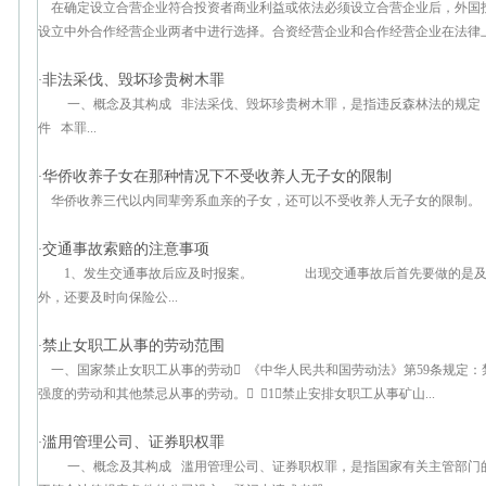
在确定设立合营企业符合投资者商业利益或依法必须设立合营企业后，外国
设立中外合作经营企业两者中进行选择。合资经营企业和合作经营企业在法律上最
非法采伐、毁坏珍贵树木罪
·
一、概念及其构成 非法采伐、毁坏珍贵树木罪，是指违反森林法的规定，
件 本罪...
华侨收养子女在那种情况下不受收养人无子女的限制
·
华侨收养三代以内同辈旁系血亲的子女，还可以不受收养人无子女的限制。
交通事故索赔的注意事项
·
1、发生交通事故后应及时报案。 出现交通事故后首先要做的是及时
外，还要及时向保险公...
禁止女职工从事的劳动范围
·
一、国家禁止女职工从事的劳动 《中华人民共和国劳动法》第59条规定
强度的劳动和其他禁忌从事的劳动。 （1）禁止安排女职工从事矿山...
滥用管理公司、证券职权罪
·
一、概念及其构成 滥用管理公司、证券职权罪，是指国家有关主管部门