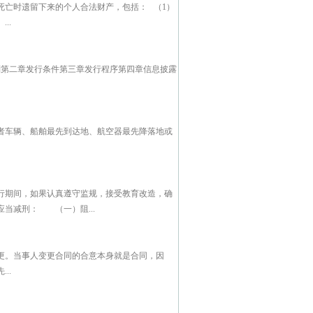
死亡时遗留下来的个人合法财产，包括： （1）
..
则第二章发行条件第三章发行程序第四章信息披露
者车辆、船舶最先到达地、航空器最先降落地或
行期间，如果认真遵守监规，接受教育改造，确
当减刑： （一）阻...
更。当事人变更合同的合意本身就是合同，因
..