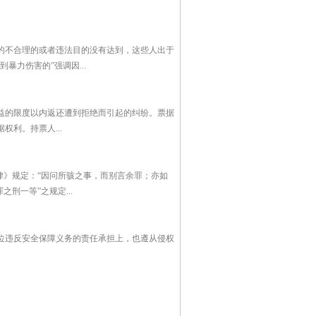
的不合理的或者违法目的没有达到，这些人出于
力伤害的”强调因...
益的限度以内返还遭到拒绝而引起的纠纷。票据
利。持票人...
律》规定：“因问所骇之事，而别言余罪；亦如
刑一等”之规定...
位违反安全保障义务的责任承担上，也遵从侵权