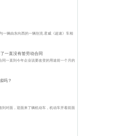
滑与一辆由东向西的一辆别克.君威《超速》车相
年了一直没有签劳动合同
合同一直到今年企业说要改变的用途前一个月的
续吗？
路到对面，迎面来了辆机动车，机动车开着前面