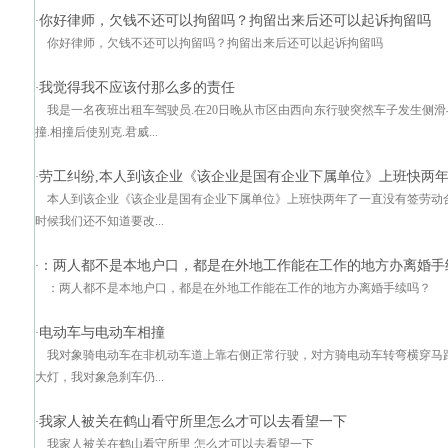
你好律师，欠钱不还可以拘留吗？拘留出来后还可以起诉拘留吗
·
你好律师，欠钱不还可以拘留吗？拘留出来后还可以起诉拘留吗
我觉得我不应该付那么多的责任
·
我是一名夜班出租车驾驶员.在20日晚从市区由西向东行驶突然车子发生侧
撞.相撞后使别克.君威...
劳工纠纷,本人到该企业《该企业是国有企业下属单位》上班快两
·
本人到该企业《该企业是国有企业下属单位》上班快两年了一直没有签劳动
时候我们还不知道要改...
：两人都不是本地户口，都是在外地工作能在工作的地方办离婚手
·
：两人都不是本地户口，都是在外地工作能在工作的地方办离婚手续吗？
电动车与电动车相撞
·
我对象骑电动车在非机动车道上靠右侧正常行驶，对方骑电动车转弯横穿马
大灯，我对象急刹车仍...
我家人被关在鹤山看守所里怎么才可以去看望一下
·
我家人被关在鹤山看守所里 怎么才可以去看望一下