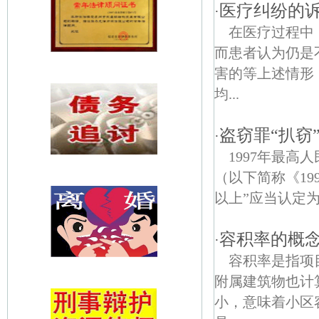
医疗纠纷的
·
在医疗过程中
而患者认为仍是
害的等上述情形
均...
盗窃罪“扒窃
·
1997年最
（以下简称《19
以上”应当认定为
容积率的概
·
容积率是指项
附属建筑物也计
小，意味着小区