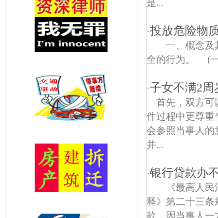
是...
投放危险物
·
一、概念及其
全的行为。 (一)
子女不满2
·
首先，双方可
件过程中更尊重
会参照当事人的
并...
银行贷款办
·
《最高人民法
释》第二十三条
款，因当事人一