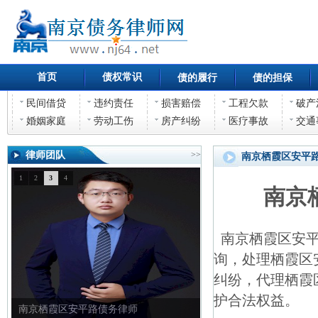
首页
债权常识
债的履行
债的担保
民间借贷
违约责任
损害赔偿
工程欠款
破产
婚姻家庭
劳动工伤
房产纠纷
医疗事故
交通
律师团队
>>
南京栖霞区安平
1
2
3
4
南京
南京栖霞区安平
询，处理栖霞区
纠纷，代理栖霞
护合法权益。
南京栖霞区安平路债务律师