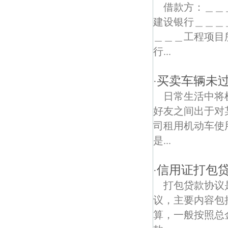
电瓷新村债权债务律师
借款方：＿＿
建设银行＿＿＿
尧胜债权债务律师
＿＿＿工程项目
南京港债权债务律师
行...
石化村债权债务律师
买卖车辆未
·
南京二桥公园债权债务律师
日常生活中将
好友之间出于对
晓庄村债权债务律师
司租用机动车使
东井村债权债务律师
是...
联盟村债权债务律师
信用证打包
·
石坝村债权债务律师
打包贷款协议
议，主要内容包
吉祥庵债权债务律师
算，一般按照总
长营债权债务律师