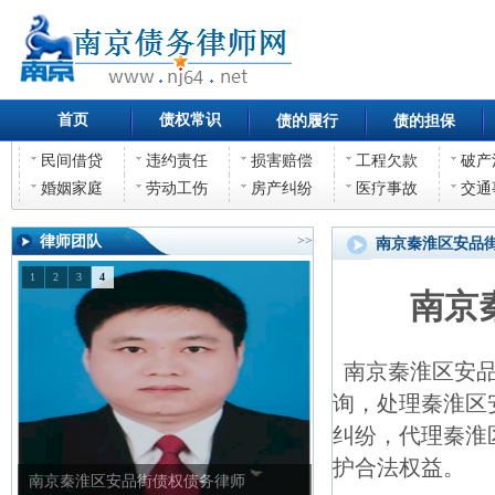
首页
债权常识
债的履行
债的担保
民间借贷
违约责任
损害赔偿
工程欠款
破产
婚姻家庭
劳动工伤
房产纠纷
医疗事故
交通
律师团队
>>
南京秦淮区安品
1
2
3
4
南京
南京秦淮区安品
询，处理秦淮区
纠纷，代理秦淮
护合法权益。
南京秦淮区安品街债权债务律师