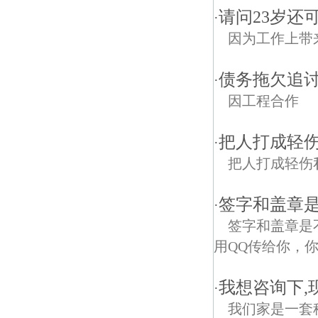
请问23岁还
·
因为工作上带
债务拖欠追
·
因工程合作
把人打成轻
·
把人打成轻伤
签字和盖章
·
签字和盖章是
用QQ传给你，
我想咨询下,
·
我们家是一套租