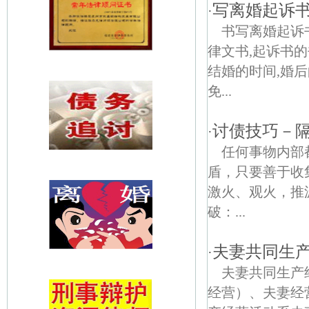
写离婚起诉
·
书写离婚起诉
律文书,起诉书
结婚的时间,婚
免...
讨债技巧－
·
任何事物内部
盾，只要善于收
激火、观火，推
破：...
夫妻共同生
·
夫妻共同生产
经营）、夫妻经