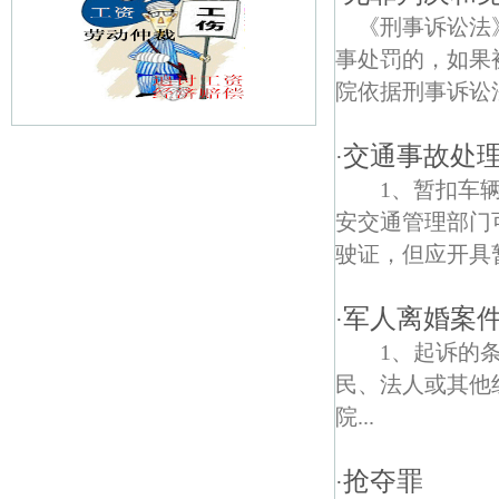
《刑事诉讼法
事处罚的，如果
院依据刑事诉讼法
交通事故处
·
王府南园债权债务律师
1、暂扣车辆
武定门债权债务律师
安交通管理部门
驶证，但应开具暂
扇骨营债权债务律师
棉鞋营债权债务律师
军人离婚案
·
1、起诉的
岗虹苑债权债务律师
民、法人或其他
白鹭洲鹫峰寺债权债务律师
院...
中华路债权债务律师
抢夺罪
·