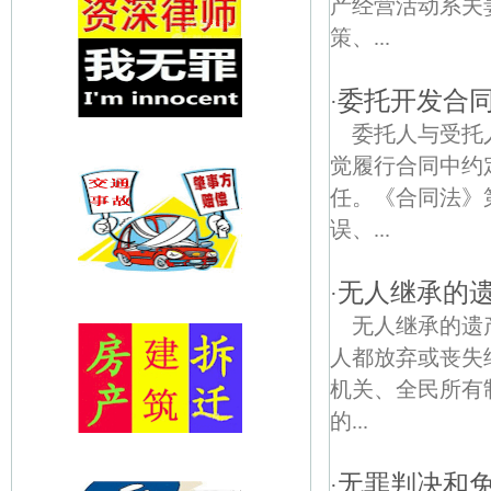
产经营活动系夫
策、...
委托开发合
·
委托人与受托
觉履行合同中约
任。《合同法》
误、...
无人继承的
·
无人继承的遗
人都放弃或丧失
机关、全民所有
的...
无罪判决和
·