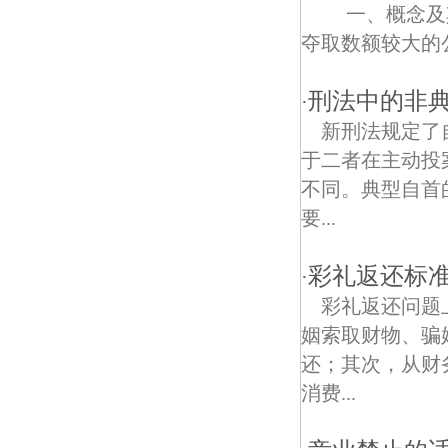
七桥村债权债务律师
一、概念及其
夺取数额较大的公
中营债权债务律师
朝天宫债权债务律师
刑法中的非
·
新刑法规定了
通济门债权债务律师
于二者在主动投
象房新村债权债务律师
不同。典型自首
要...
路子铺债权债务律师
洪武路债权债务律师
彩礼返还标
·
彩礼返还问题
高桥债权债务律师
姻索取财物、骗
来凤街债权债务律师
还；其次，从财
消费...
瑞金北村债权债务律师
开源债权债务律师