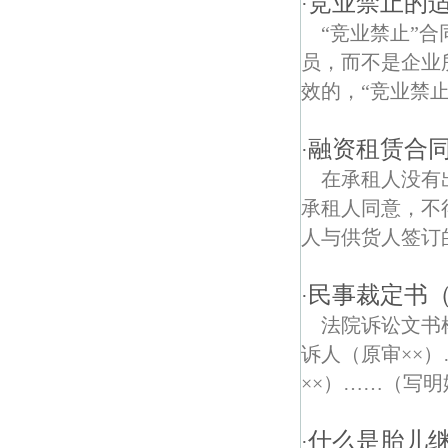
竞业禁止的
·
“竞业禁止”
商业步行街债权债务律师
员，而不是企业
江宁路债权债务律师
效的，“竞业禁止
融资租赁合
·
在承租人没有
承租人同意，不
人与供货人签订的
民事裁定书
·
法院诉讼文
诉人（原审××
××）……（写
什么是胎儿
·