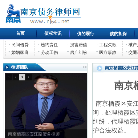
首页
债权常识
债的履行
债的担保
民间借贷
违约责任
损害赔偿
工程欠款
破产
婚姻家庭
劳动工伤
房产纠纷
医疗事故
交通
律师团队
>>
南京栖霞区安江
1
2
3
4
南京
南京栖霞区安江
询，处理栖霞区
纠纷，代理栖霞
护合法权益。
南京栖霞区安江路债权债务律师