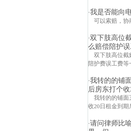
我是否能向
·
可以索赔，协
双下肢高位截
·
么赔偿陪护误
双下肢高位截
陪护费误工费等
我转的的铺
·
后房东打个收
我转的的铺面
收20日租金到
请问律师比
·