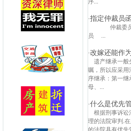
序...
指定仲裁员
·
仲裁委员会
员 ...
改嫁还能作
·
遗产继承一般
嘱，所以应采用
序继承：第一继
母、...
什么是优先管
·
根据刑事诉讼
理的法院审判.
的法院具有优先