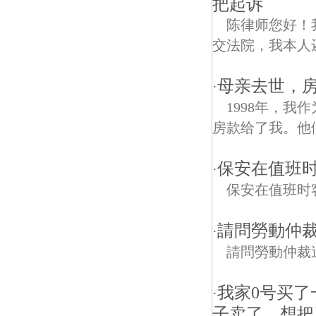
把起诉
陈律师您好！
交法院，我本人
母亲去世，
·
1998年，
房款给了我。他们
保安在值班
·
保安在值班时
請問勞動仲
·
請問勞動仲裁
我家0号买
·
子卖了，想把