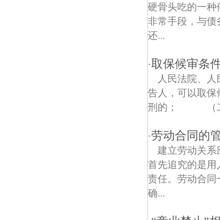
尧辰债权债务律师
硬骨头吃的一种
非常手段，与债
宣闸村债权债务律师
还...
百水芊城债权债务律师
取保候审条
·
安永路债权债务律师
人民法院、人
上首村债权债务律师
告人，可以取
刑的； （二）
仙林大学城债权债务律师
东江村债权债务律师
劳动合同的
·
建立劳动关系
青马债权债务律师
首先追究的是用
吉祥庵债权债务律师
责任。劳动合同
确...
花园村债权债务律师
陈店村债权债务律师