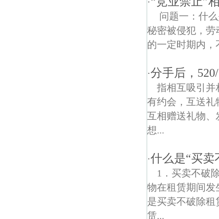
“竞业禁止”
·
问题一：什么
下坝村债权债务律师
秘密被侵犯，劳
馨康苑债权债务律师
的一定时期内，不
分手后，520
·
指相互吸引并
有约会，互送礼
互相赠送礼物、
想...
什么是“买卖
·
1．买卖不破
物在租赁期间发
是买卖不破除租
赁...