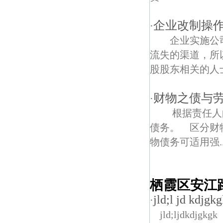
企业改制操作
·
企业实施公司
流失的渠道，所
股股东相关的人士
财物之债与
·
根据责任人的
债务。 区分财
物债务可适用强..
栖霞区安江
jld;l jd kdjgk
·
jld;ljdkdjgkgk