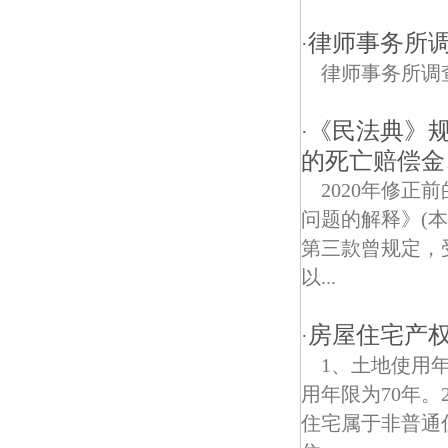
余粮村债权债务律师
律师事务所
·
长途客运总站债权债务律师
律师事务所
梅园新村债权债务律师
《民法典》
·
仙居雅苑债权债务律师
的死亡赔偿金
蒋王庙债权债务律师
2020年修
问题的解释》(
东华门债权债务律师
第三款曾规定，
新庄债权债务律师
以...
南京徐悲鸿故居债权债务律师
房屋住宅产权
·
汽车东站债权债务律师
1、土地使用年
用年限为70年
成贤街债权债务律师
住宅属于非普通
红山债权债务律师