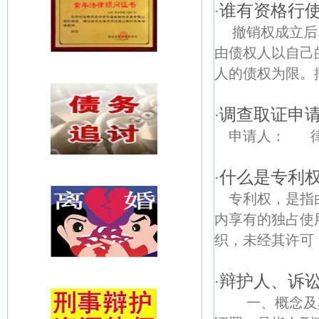
谁有资格行
·
撤销权成立后
由债权人以自己
人的债权为限。
调查取证申
·
申请人： 律
什么是专利
·
专利权，是指
内享有的独占使
织，未经其许可，
辩护人、诉
·
一、概念及其