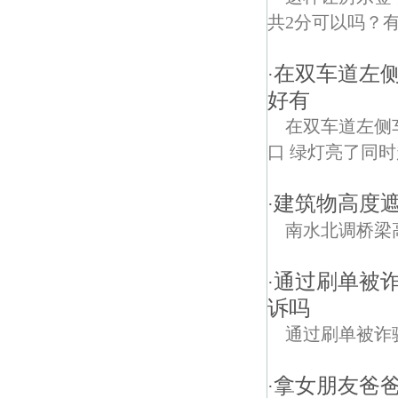
共2分可以吗？有
在双车道左
·
好有
在双车道左侧
口 绿灯亮了同时起
建筑物高度遮
·
南水北调桥梁
通过刷单被
·
诉吗
通过刷单被诈
拿女朋友爸
·