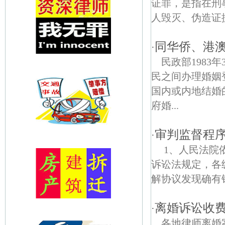
证罪，是指在刑
人毁灭、伪造证据
同华侨、港
·
民政部1983
民之间办理婚姻
国内或内地结婚
府婚...
审判监督程
·
1、人民法院
诉讼法规定，各
解协议发现确有错
离婚诉讼收
·
各地律师离婚