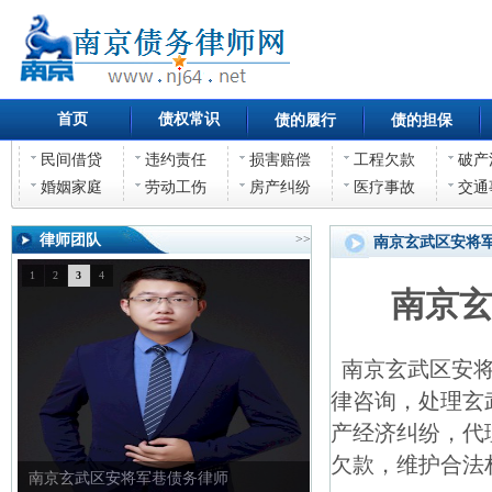
首页
债权常识
债的履行
债的担保
民间借贷
违约责任
损害赔偿
工程欠款
破产
婚姻家庭
劳动工伤
房产纠纷
医疗事故
交通
律师团队
>>
南京玄武区安将
1
2
3
4
南京
南京玄武区安将
律咨询，处理玄
产经济纠纷，代
欠款，维护合法
南京玄武区安将军巷债权债务律师