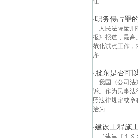
住...
花园路债权债务律师
职务侵占罪
·
兰园债权债务律师
人民法院量刑
报》报道，最高人
范化试点工作，
序...
股东是否可
·
我国《公司法
诉。作为民事法
照法律规定或章
治为...
建设工程施
·
（建建［１９