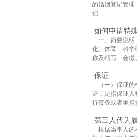
延安寺债权债务律师
的婚姻登记管理
记...
无想山森林公园债权债务律师
机场路债权债务律师
如何申请特殊
·
一、简要说明
杨树山债权债务律师
化、体育、科学
和凤镇债权债务律师
称及缩写、会徽
大金山景区债权债务律师
保证
·
高塘债权债务律师
（一）保证的
证，是指保证人
百里路债权债务律师
行债务或者承担责
东屏镇债权债务律师
第三人代为
·
周园债权债务律师
根据当事人的
安泰路债权债务律师