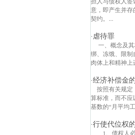
担人与债权人签
意，即产生并存
柘塘债权债务律师
契约。...
石臼湖债权债务律师
虐待罪
·
一、概念及其
绑、冻饿、限制
肉体上和精神上进
经济补偿金
·
按照有关规定
算标准，而不应
基数的“月平均
行使代位权
·
1、债权人必