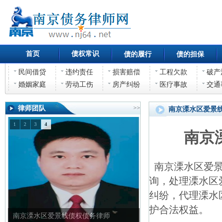
首页
债权常识
债的履行
债的担保
民间借贷
违约责任
损害赔偿
工程欠款
破产
婚姻家庭
劳动工伤
房产纠纷
医疗事故
交通
律师团队
>>
南京溧水区爱景
1
2
3
4
南京
南京溧水区爱景
询，处理溧水区
纠纷，代理溧水
护合法权益。
南京溧水区爱景线债权债务律师